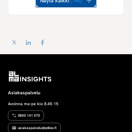
Näytä kaikki
(190)
Twitter
LinkedIn
Facebook
Asiakaspalvelu
Avoinna ma-pe klo 8.45-15
0800 141 070
asiakaspalvelu@edilex.fi