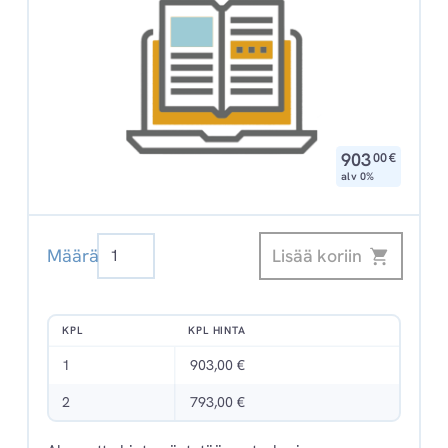
,
903
00
€
alv 0%
Kauppakamari
Lisää koriin
Määrä
Digikirjasto
määrä
KPL
KPL HINTA
1
903,00 €
2
793,00 €