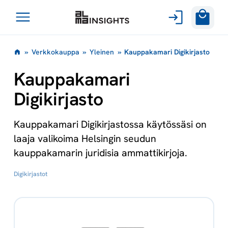
Avaa
Siirry
valikko
»
Verkkokauppa
»
Yleinen
»
Kauppakamari Digikirjasto
sisältöön
Kauppakamari
Digikirjasto
Kauppakamari Digikirjastossa käytössäsi on
laaja valikoima Helsingin seudun
kauppakamarin juridisia ammattikirjoja.
Digikirjastot