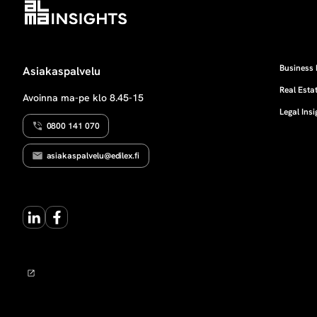
Business 
Asiakaspalvelu
Real Estat
Avoinna ma-pe klo 8.45-15
Legal Insi
0800 141 070
asiakaspalvelu@edilex.fi
LinkedIn
Facebook