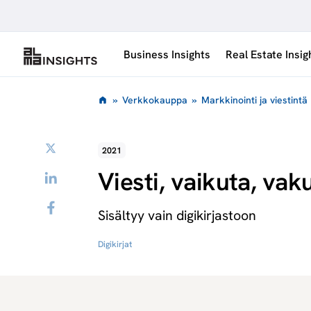
Siirry
sisältöön
Business Insights
Real Estate Insig
»
Verkkokauppa
»
Markkinointi ja viestintä
Twitter
2021
Viesti, vaikuta, vak
LinkedIn
Facebook
Sisältyy vain digikirjastoon
Digikirjat