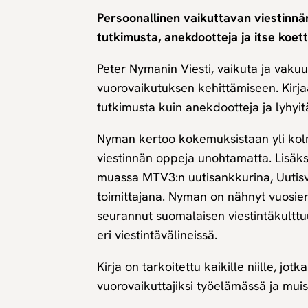
Persoonallinen vaikuttavan viestinnän
tutkimusta, anekdootteja ja itse koe
Peter Nymanin Viesti, vaikuta ja vakuu
vuorovaikutuksen kehittämiseen. Kirjaa
tutkimusta kuin anekdootteja ja lyhyi
Nyman kertoo kokemuksistaan yli kolm
viestinnän oppeja unohtamatta. Lisäk
muassa MTV3:n uutisankkurina, Uutisv
toimittajana. Nyman on nähnyt vuosien
seurannut suomalaisen viestintäkulttu
eri viestintävälineissä.
Kirja on tarkoitettu kaikille niille, jot
vuorovaikuttajiksi työelämässä ja muiss