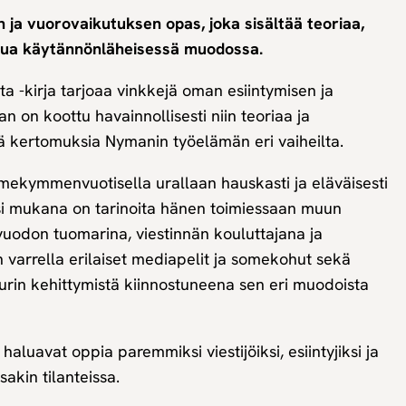
 ja vuorovaikutuksen opas, joka sisältää teoriaa,
ttua käytännönläheisessä muodossa.
ta -kirja tarjoaa vinkkejä oman esiintymisen ja
n on koottu havainnollisesti niin teoriaa ja
tä kertomuksia Nymanin työelämän eri vaiheilta.
ekymmenvuotisella urallaan hauskasti ja eläväisesti
si mukana on tarinoita hänen toimiessaan muun
uodon tuomarina, viestinnän kouluttajana ja
 varrella erilaiset mediapelit ja somekohut sekä
urin kehittymistä kiinnostuneena sen eri muodoista
ka haluavat oppia paremmiksi viestijöiksi, esiintyjiksi ja
akin tilanteissa.