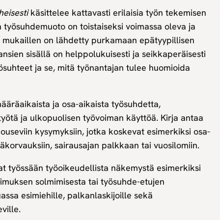
heisesti
käsittelee kattavasti erilaisia työn tekemisen
n työsuhdemuoto on toistaiseksi voimassa oleva ja
ä mukaillen on lähdetty purkamaan epätyypillisen
ansien sisällä on helppolukuisesti ja seikkaperäisesti
yösuhteet ja se, mitä työnantajan tulee huomioida
äräaikaista ja osa-aikaista työsuhdetta,
ätyötä ja ulkopuolisen työvoiman käyttöä. Kirja antaa
 nouseviin kysymyksiin, jotka koskevat esimerkiksi osa-
äkorvauksiin, sairausajan palkkaan tai vuosilomiin.
evat työssään työoikeudellista näkemystä esimerkiksi
pimuksen solmimisesta tai työsuhde-etujen
ssa esimiehille, palkanlaskijoille sekä
ville.