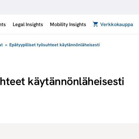
hts
Legal Insights
Mobility Insights
Verkkokauppa
at
»
Epätyypilliset työsuhteet käytännönläheisesti
uhteet käytännönläheisesti