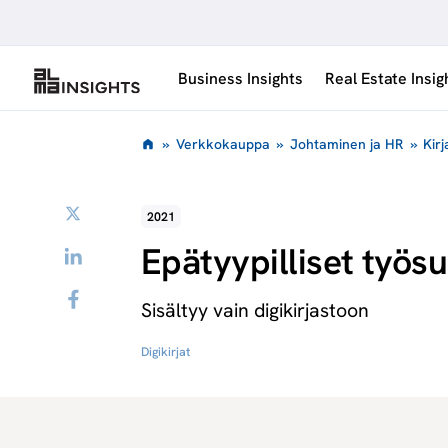
Siirry
sisältöön
Business Insights
Real Estate Insig
»
Verkkokauppa
»
Johtaminen ja HR
»
Kirj
Twitter
2021
Epätyypilliset työs
LinkedIn
Facebook
Sisältyy vain digikirjastoon
Digikirjat