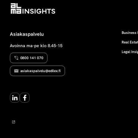
Business 
Asiakaspalvelu
Real Estat
Avoinna ma-pe klo 8.45-15
Legal Insi
0800 141 070
asiakaspalvelu@edilex.fi
LinkedIn
Facebook