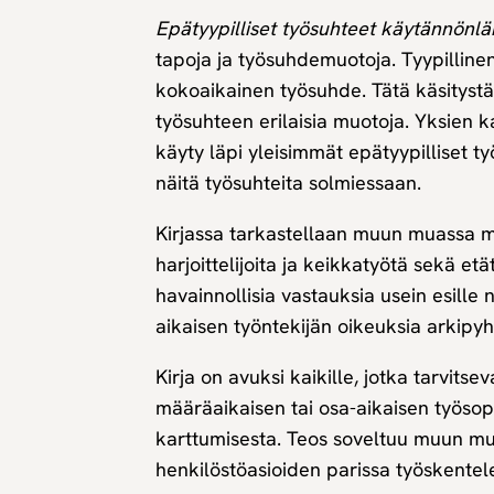
Epätyypilliset työsuhteet käytännönlä
tapoja ja työsuhdemuotoja. Tyypilline
kokoaikainen työsuhde. Tätä käsityst
työsuhteen erilaisia muotoja. Yksien k
käyty läpi yleisimmät epätyypilliset t
näitä työsuhteita solmiessaan.
Kirjassa tarkastellaan muun muassa mä
harjoittelijoita ja keikkatyötä sekä et
havainnollisia vastauksia usein esille
aikaisen työntekijän oikeuksia arkipyh
Kirja on avuksi kaikille, jotka tarvits
määräaikaisen tai osa-aikaisen työso
karttumisesta. Teos soveltuu muun mua
henkilöstöasioiden parissa työskentele