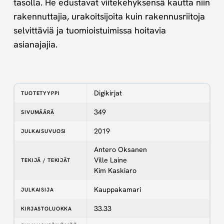
tasolla. He edustavat viitekehyksensä kautta niin
rakennuttajia, urakoitsijoita kuin rakennusriitoja
selvittäviä ja tuomioistuimissa hoitavia
asianajajia.
Digikirjat
TUOTETYYPPI
349
SIVUMÄÄRÄ
2019
JULKAISUVUOSI
Antero Oksanen
Ville Laine
TEKIJÄ / TEKIJÄT
Kim Kaskiaro
Kauppakamari
JULKAISIJA
33.33
KIRJASTOLUOKKA