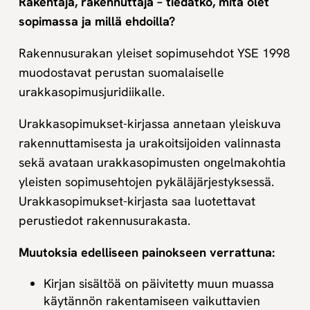
Rakentaja, rakennuttaja – tiedätkö, mitä olet
sopimassa ja millä ehdoilla?
Rakennusurakan yleiset sopimusehdot YSE 1998
muodostavat perustan suomalaiselle
urakkasopimusjuridiikalle.
Urakkasopimukset-kirjassa annetaan yleiskuva
rakennuttamisesta ja urakoitsijoiden valinnasta
sekä avataan urakkasopimusten ongelmakohtia
yleisten sopimusehtojen pykäläjärjestyksessä.
Urakkasopimukset-kirjasta saa luotettavat
perustiedot rakennusurakasta.
Muutoksia edelliseen painokseen verrattuna:
Kirjan sisältöä on päivitetty muun muassa
käytännön rakentamiseen vaikuttavien