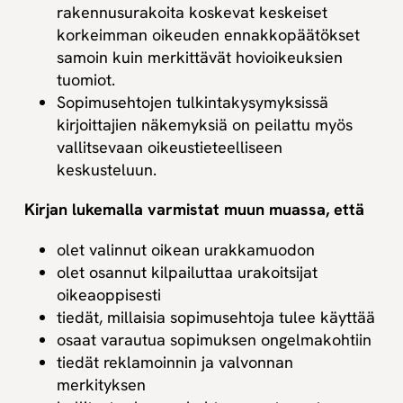
rakennusurakoita koskevat keskeiset
korkeimman oikeuden ennakkopäätökset
samoin kuin merkittävät hovioikeuksien
tuomiot.
Sopimusehtojen tulkintakysymyksissä
kirjoittajien näkemyksiä on peilattu myös
vallitsevaan oikeustieteelliseen
keskusteluun.
Kirjan lukemalla varmistat muun muassa, että
olet valinnut oikean urakkamuodon
olet osannut kilpailuttaa urakoitsijat
oikeaoppisesti
tiedät, millaisia sopimusehtoja tulee käyttää
osaat varautua sopimuksen ongelmakohtiin
tiedät reklamoinnin ja valvonnan
merkityksen