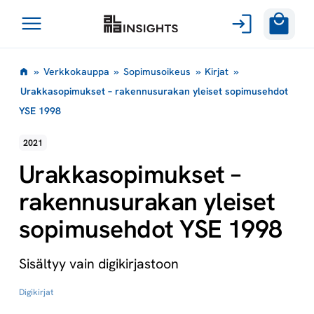
Avaa
Siirry
valikko
»
Verkkokauppa
»
Sopimusoikeus
»
Kirjat
»
sisältöön
Urakkasopimukset – rakennusurakan yleiset sopimusehdot
YSE 1998
2021
Urakkasopimukset –
rakennusurakan yleiset
sopimusehdot YSE 1998
Sisältyy vain digikirjastoon
Digikirjat