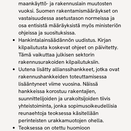
maankäyttö- ja rakennuslain muutosten
vuoksi. Suomen rakentamismääräykset on
vastaisuudessa asetustason normeissa ja
osa entisistä määräyksistä myös ministeriön
ohjeissa ja suosituksissa.
Hankintalainsäädännön uudistus. Kirjan
kilpailutusta koskevat ohjeet on päivitetty.
Tämä vaikuttaa julkisen sektorin
rakennusurakoiden kilpailutuksiin.
Uutena lisätty allianssihankkeet, jotka ovat
rakennushankkeiden toteuttamisessa
lisääntyneet viime vuosina. Näissä
hankkeissa korostuu rakentajien,
suunnittelijoiden ja urakoitsijoiden tiivis
yhteistoiminta, jonka sopimusoikeudellisia
reunaehtoja teoksessa käsitellään
perinteisten urakkamuotojen ohella.
Teoksessa on otettu huomioon