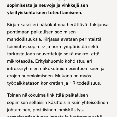
sopimisesta ja neuvoja ja vinkkejä sen
yksityiskohtaiseen toteuttamiseen.
Kirjan kaksi eri näkökulmaa herättävät lukijansa
pohtimaan paikallisen sopimisen
mahdollisuuksia. Kirjassa avataan perinteistä
toiminta-, sopimis- ja normiympäristöä sekä
tarkastellaan neuvotteluja sekä makro- että
mikrotasolla. Erityishuomio kohdistuu eri
intressiryhmien näkökulmien esiintuomiseen ja
erojen huomioimiseen. Mukana on myös
työpaikkatason konkretian ja HR-todellisuus.
Toinen näkökulma linkittää paikallisen
sopimisen sellaisiin käsitteisiin kuin yhteisöllinen
johtaminen, positiivinen ihmiskäsitys,
organisaation tunneilmasto ja luottamus sekä