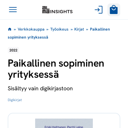
Avaa
Siirry
valikko
»
Verkkokauppa
»
Työoikeus
»
Kirjat
»
Paikallinen
sisältöön
sopiminen yrityksessä
2022
Paikallinen sopiminen
yrityksessä
Sisältyy vain digikirjastoon
Digikirjat