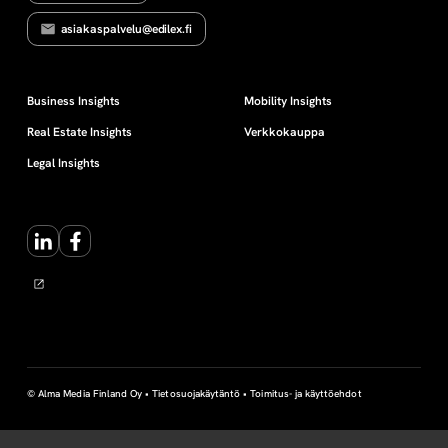
asiakaspalvelu@edilex.fi
Business Insights
Mobility Insights
Real Estate Insights
Verkkokauppa
Legal Insights
LinkedIn
Facebook
© Alma Media Finland Oy •
Tietosuojakäytäntö
•
Toimitus- ja käyttöehdot