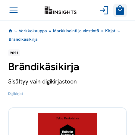
Avaa
Siirry
valikko
»
Verkkokauppa
»
Markkinointi ja viestintä
»
Kirjat
»
sisältöön
Brändikäsikirja
2021
Brändikäsikirja
Sisältyy vain digikirjastoon
Digikirjat