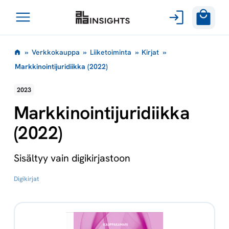
Avaa
Siirry
valikko
»
Verkkokauppa
»
Liiketoiminta
»
Kirjat
»
sisältöön
Markkinointijuridiikka (2022)
2023
Markkinointijuridiikka
(2022)
Sisältyy vain digikirjastoon
Digikirjat