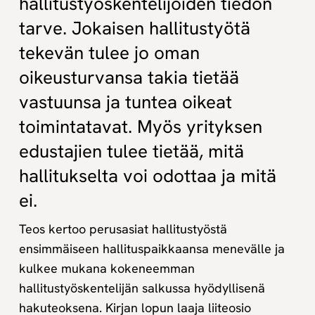
hallitustyöskentelijöiden tiedon
tarve. Jokaisen hallitustyötä
tekevän tulee jo oman
oikeusturvansa takia tietää
vastuunsa ja tuntea oikeat
toimintatavat. Myös yrityksen
edustajien tulee tietää, mitä
hallitukselta voi odottaa ja mitä
ei.
Teos kertoo perusasiat hallitustyöstä
ensimmäiseen hallituspaikkaansa menevälle ja
kulkee mukana kokeneemman
hallitustyöskentelijän salkussa hyödyllisenä
hakuteoksena. Kirjan lopun laaja liiteosio