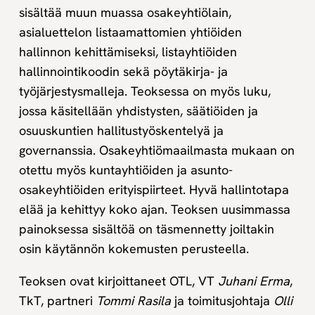
sisältää muun muassa osakeyhtiölain,
asialuettelon listaamattomien yhtiöiden
hallinnon kehittämiseksi, listayhtiöiden
hallinnointikoodin sekä pöytäkirja- ja
työjärjestysmalleja. Teoksessa on myös luku,
jossa käsitellään yhdistysten, säätiöiden ja
osuuskuntien hallitustyöskentelyä ja
governanssia. Osakeyhtiömaailmasta mukaan on
otettu myös kuntayhtiöiden ja asunto-
osakeyhtiöiden erityispiirteet. Hyvä hallintotapa
elää ja kehittyy koko ajan. Teoksen uusimmassa
painoksessa sisältöä on täsmennetty joiltakin
osin käytännön kokemusten perusteella.
Teoksen ovat kirjoittaneet OTL, VT
Juhani Erma
,
TkT, partneri
Tommi Rasila
ja toimitusjohtaja
Olli