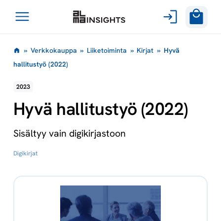
Avaa
Siirry
valikko
»
Verkkokauppa
»
Liiketoiminta
»
Kirjat
»
Hyvä
sisältöön
hallitustyö (2022)
2023
Hyvä hallitustyö (2022)
Sisältyy vain digikirjastoon
Digikirjat