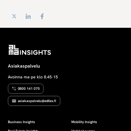
Twitter
LinkedIn
Facebook
Asiakaspalvelu
Avoinna ma-pe klo 8.45-15
0800 141 070
asiakaspalvelu@edilex.fi
Business Insights
Mobility Insights
Real Estate Insights
Verkkokauppa