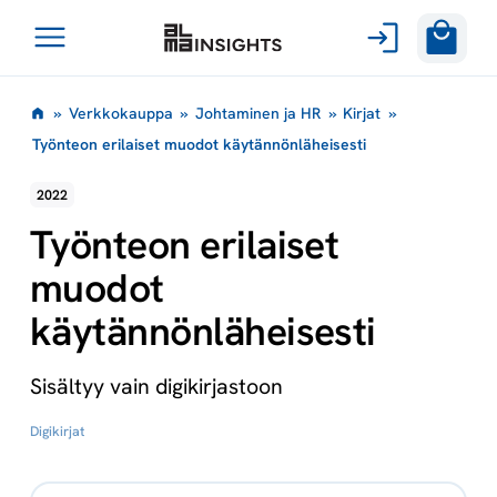
Avaa
Siirry
valikko
»
Verkkokauppa
»
Johtaminen ja HR
»
Kirjat
»
sisältöön
Työnteon erilaiset muodot käytännönläheisesti
2022
Työnteon erilaiset
muodot
käytännönläheisesti
Sisältyy vain digikirjastoon
Digikirjat