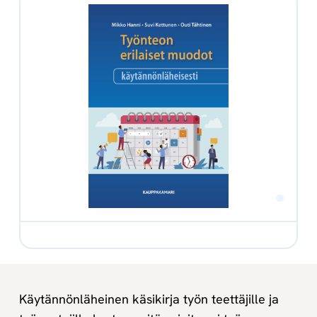
Käytännönläheinen käsikirja työn teettäjille ja