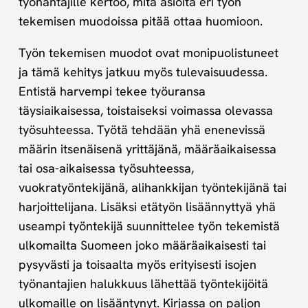
työnantajille kertoo, mitä asioita eri työn
tekemisen muodoissa pitää ottaa huomioon.
Työn tekemisen muodot ovat monipuolistuneet
ja tämä kehitys jatkuu myös tulevaisuudessa.
Entistä harvempi tekee työuransa
täysiaikaisessa, toistaiseksi voimassa olevassa
työsuhteessa. Työtä tehdään yhä enenevissä
määrin itsenäisenä yrittäjänä, määräaikaisessa
tai osa-aikaisessa työsuhteessa,
vuokratyöntekijänä, alihankkijan työntekijänä tai
harjoittelijana. Lisäksi etätyön lisäännyttyä yhä
useampi työntekijä suunnittelee työn tekemistä
ulkomailta Suomeen joko määräaikaisesti tai
pysyvästi ja toisaalta myös erityisesti isojen
työnantajien halukkuus lähettää työntekijöitä
ulkomaille on lisääntynyt. Kirjassa on paljon