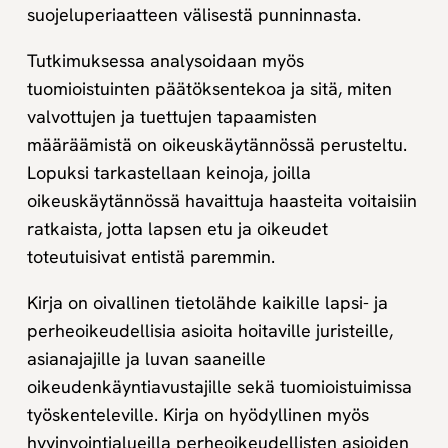
suojeluperiaatteen välisestä punninnasta.
Tutkimuksessa analysoidaan myös
tuomioistuinten päätöksentekoa ja sitä, miten
valvottujen ja tuettujen tapaamisten
määräämistä on oikeuskäytännössä perusteltu.
Lopuksi tarkastellaan keinoja, joilla
oikeuskäytännössä havaittuja haasteita voitaisiin
ratkaista, jotta lapsen etu ja oikeudet
toteutuisivat entistä paremmin.
Kirja on oivallinen tietolähde kaikille lapsi- ja
perheoikeudellisia asioita hoitaville juristeille,
asianajajille ja luvan saaneille
oikeudenkäyntiavustajille sekä tuomioistuimissa
työskenteleville. Kirja on hyödyllinen myös
hyvinvointialueilla perheoikeudellisten asioiden