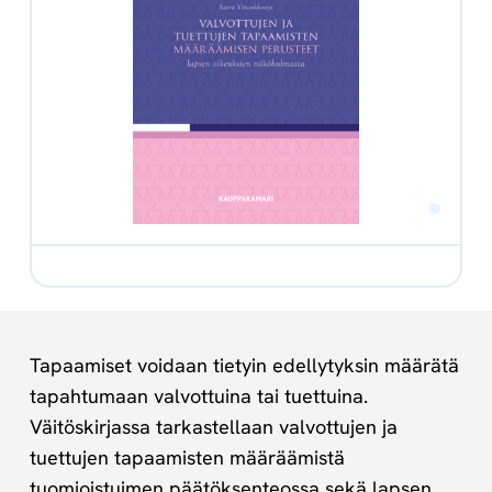
Tapaamiset voidaan tietyin edellytyksin määrätä
tapahtumaan valvottuina tai tuettuina.
Väitöskirjassa tarkastellaan valvottujen ja
tuettujen tapaamisten määräämistä
tuomioistuimen päätöksenteossa sekä lapsen