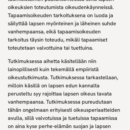
oikeuksien toteutumista oikeudenkäynneissä.
Tapaamisoikeuden tarkoituksena on luoda ja
säilyttää lapsen myönteinen ja läheinen suhde
vanhempaansa, eikä tapaamisoikeuden
tarkoitus täysin toteudu, mikäli tapaamiset
toteutetaan valvottuina tai tuettuina.
Tutkimuksessa aihetta käsitellään niin
lainopillisesti kuin tekemällä empiiristä
oikeustutkimusta. Tutkimuksessa tarkastellaan,
milloin käsillä on lapsen edun kannalta
perusteltu syy rajoittaa lapsen oikeus tavata
vanhempaansa. Tutkimuksessa pureudutaan
tähän ongelmaan erityisesti oikeusperiaatteiden
avulla, sillä valvotuissa ja tuetuissa tapaamissa
on aina kyse perhe-elämän suojan ja lapsen