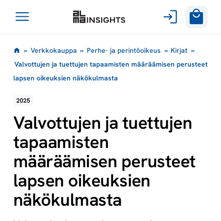
Avaa
Siirry
valikko
»
Verkkokauppa
»
Perhe- ja perintöoikeus
»
Kirjat
»
sisältöön
Valvottujen ja tuettujen tapaamisten määräämisen perusteet
lapsen oikeuksien näkökulmasta
2025
Valvottujen ja tuettujen
tapaamisten
määräämisen perusteet
lapsen oikeuksien
näkökulmasta