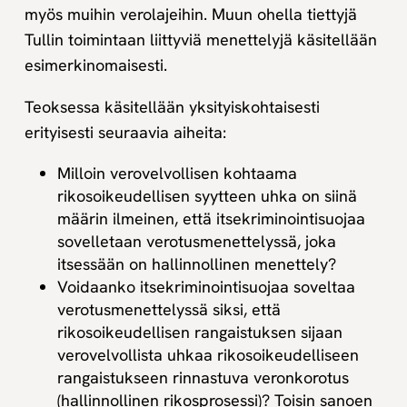
myös muihin verolajeihin. Muun ohella tiettyjä
Tullin toimintaan liittyviä menettelyjä käsitellään
esimerkinomaisesti.
Teoksessa käsitellään yksityiskohtaisesti
erityisesti seuraavia aiheita:
Milloin verovelvollisen kohtaama
rikosoikeudellisen syytteen uhka on siinä
määrin ilmeinen, että itsekriminointisuojaa
sovelletaan verotusmenettelyssä, joka
itsessään on hallinnollinen menettely?
Voidaanko itsekriminointisuojaa soveltaa
verotusmenettelyssä siksi, että
rikosoikeudellisen rangaistuksen sijaan
verovelvollista uhkaa rikosoikeudelliseen
rangaistukseen rinnastuva veronkorotus
(hallinnollinen rikosprosessi)? Toisin sanoen