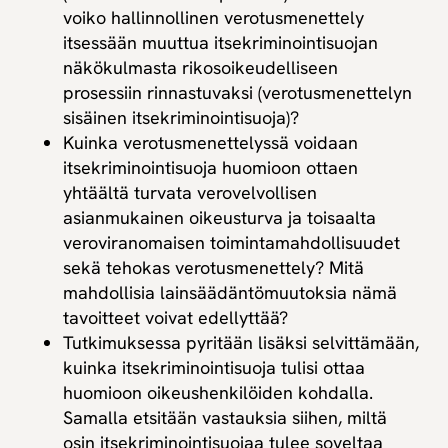
voiko hallinnollinen verotusmenettely
itsessään muuttua itsekriminointisuojan
näkökulmasta rikosoikeudelliseen
prosessiin rinnastuvaksi (verotusmenettelyn
sisäinen itsekriminointisuoja)?
Kuinka verotusmenettelyssä voidaan
itsekriminointisuoja huomioon ottaen
yhtäältä turvata verovelvollisen
asianmukainen oikeusturva ja toisaalta
veroviranomaisen toimintamahdollisuudet
sekä tehokas verotusmenettely? Mitä
mahdollisia lainsäädäntömuutoksia nämä
tavoitteet voivat edellyttää?
Tutkimuksessa pyritään lisäksi selvittämään,
kuinka itsekriminointisuoja tulisi ottaa
huomioon oikeushenkilöiden kohdalla.
Samalla etsitään vastauksia siihen, miltä
osin itsekriminointisuojaa tulee soveltaa