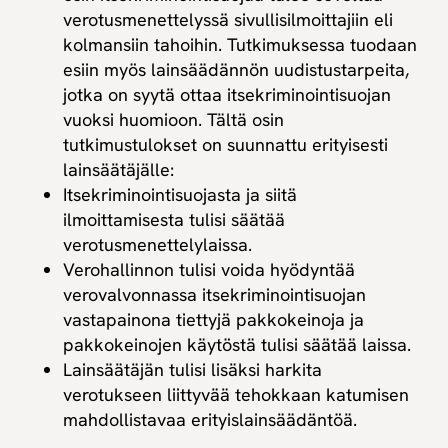
verotusmenettelyssä sivullisilmoittajiin eli
kolmansiin tahoihin. Tutkimuksessa tuodaan
esiin myös lainsäädännön uudistustarpeita,
jotka on syytä ottaa itsekriminointisuojan
vuoksi huomioon. Tältä osin
tutkimustulokset on suunnattu erityisesti
lainsäätäjälle:
Itsekriminointisuojasta ja siitä
ilmoittamisesta tulisi säätää
verotusmenettelylaissa.
Verohallinnon tulisi voida hyödyntää
verovalvonnassa itsekriminointisuojan
vastapainona tiettyjä pakkokeinoja ja
pakkokeinojen käytöstä tulisi säätää laissa.
Lainsäätäjän tulisi lisäksi harkita
verotukseen liittyvää tehokkaan katumisen
mahdollistavaa erityislainsäädäntöä.