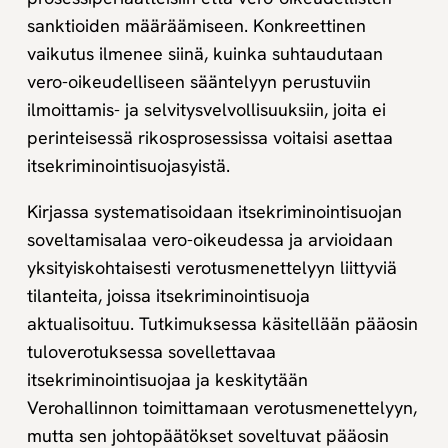
sanktioiden määräämiseen. Konkreettinen
vaikutus ilmenee siinä, kuinka suhtaudutaan
vero-oikeudelliseen sääntelyyn perustuviin
ilmoittamis- ja selvitysvelvollisuuksiin, joita ei
perinteisessä rikosprosessissa voitaisi asettaa
itsekriminointisuojasyistä.
Kirjassa systematisoidaan itsekriminointisuojan
soveltamisalaa vero-oikeudessa ja arvioidaan
yksityiskohtaisesti verotusmenettelyyn liittyviä
tilanteita, joissa itsekriminointisuoja
aktualisoituu. Tutkimuksessa käsitellään pääosin
tuloverotuksessa sovellettavaa
itsekriminointisuojaa ja keskitytään
Verohallinnon toimittamaan verotusmenettelyyn,
mutta sen johtopäätökset soveltuvat pääosin