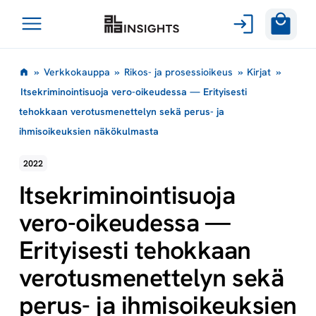
Avaa
Siirry
valikko
»
Verkkokauppa
»
Rikos- ja prosessioikeus
»
Kirjat
»
sisältöön
Itsekriminointisuoja vero-oikeudessa — Erityisesti
tehokkaan verotusmenettelyn sekä perus- ja
ihmisoikeuksien näkökulmasta
2022
Itsekriminointisuoja
vero-oikeudessa —
Erityisesti tehokkaan
verotusmenettelyn sekä
perus- ja ihmisoikeuksien