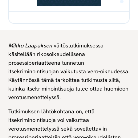
Mikko Laapaksen
väitöstutkimuksessa
käsitellään rikosoikeudellisena
prosessiperiaatteena tunnetun
itsekriminointisuojan vaikutusta vero-oikeudessa.
Käytännössä tämä tarkoittaa tutkimusta siitä,
kuinka itsekriminointisuoja tulee ottaa huomioon
verotusmenettelyssä.
Tutkimuksen lähtökohtana on, että
itsekriminointisuoja voi vaikuttaa
verotusmenettelyssä sekä sovellettaviin
prosessiperiaatteisiin että vero-oikeudellisten