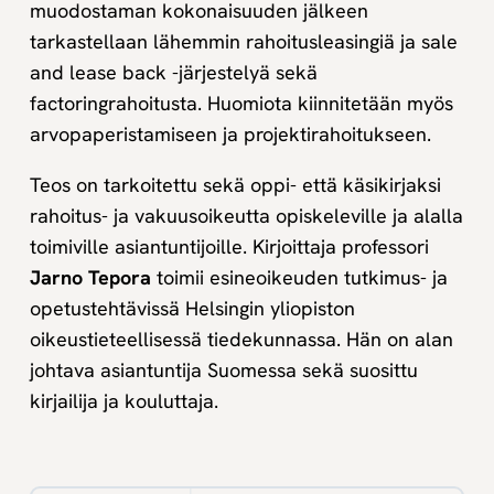
muodostaman kokonaisuuden jälkeen
tarkastellaan lähemmin rahoitusleasingiä ja sale
and lease back -järjestelyä sekä
factoringrahoitusta. Huomiota kiinnitetään myös
arvopaperistamiseen ja projektirahoitukseen.
Teos on tarkoitettu sekä oppi- että käsikirjaksi
rahoitus- ja vakuusoikeutta opiskeleville ja alalla
toimiville asiantuntijoille. Kirjoittaja professori
Jarno Tepora
toimii esineoikeuden tutkimus- ja
opetustehtävissä Helsingin yliopiston
oikeustieteellisessä tiedekunnassa. Hän on alan
johtava asiantuntija Suomessa sekä suosittu
kirjailija ja kouluttaja.