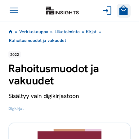
Avaa
Siirry
valikko
»
Verkkokauppa
»
Liiketoiminta
»
Kirjat
»
sisältöön
Rahoitusmuodot ja vakuudet
2022
Rahoitusmuodot ja
vakuudet
Sisältyy vain digikirjastoon
Digikirjat