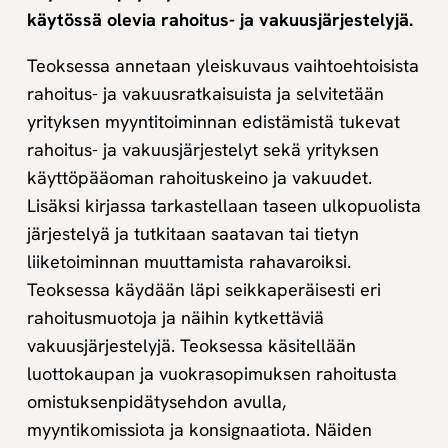
käytössä olevia rahoitus- ja vakuusjärjestelyjä.
Teoksessa annetaan yleiskuvaus vaihtoehtoisista
rahoitus- ja vakuusratkaisuista ja selvitetään
yrityksen myyntitoiminnan edistämistä tukevat
rahoitus- ja vakuusjärjestelyt sekä yrityksen
käyttöpääoman rahoituskeino ja vakuudet.
Lisäksi kirjassa tarkastellaan taseen ulkopuolista
järjestelyä ja tutkitaan saatavan tai tietyn
liiketoiminnan muuttamista rahavaroiksi.
Teoksessa käydään läpi seikkaperäisesti eri
rahoitusmuotoja ja näihin kytkettäviä
vakuusjärjestelyjä. Teoksessa käsitellään
luottokaupan ja vuokrasopimuksen rahoitusta
omistuksenpidätysehdon avulla,
myyntikomissiota ja konsignaatiota. Näiden