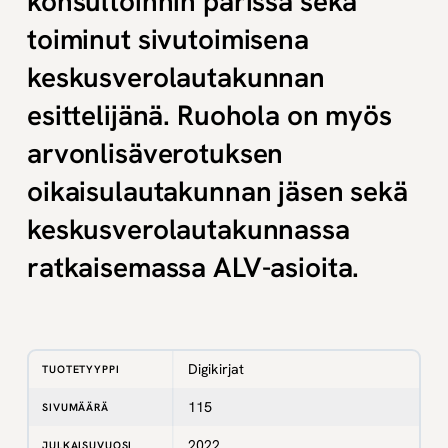
konsultoinnin parissa sekä
toiminut sivutoimisena
keskusverolautakunnan
esittelijänä. Ruohola on myös
arvonlisäverotuksen
oikaisulautakunnan jäsen sekä
keskusverolautakunnassa
ratkaisemassa ALV-asioita.
Digikirjat
TUOTETYYPPI
115
SIVUMÄÄRÄ
2022
JULKAISUVUOSI