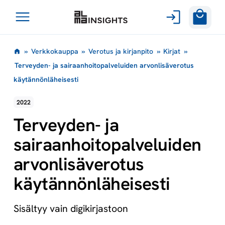
Avaa
Siirry
valikko
»
Verkkokauppa
»
Verotus ja kirjanpito
»
Kirjat
»
sisältöön
Terveyden- ja sairaanhoitopalveluiden arvonlisäverotus
käytännönläheisesti
2022
Terveyden- ja
sairaanhoitopalveluiden
arvonlisäverotus
käytännönläheisesti
Sisältyy vain digikirjastoon