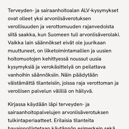
Terveyden- ja sairaanhoitoalan ALV-kysymykset
ovat olleet yksi arvonlisäverotuksen
verollisuuden ja verottomuuden rajanvedoista
siitä saakka, kun Suomeen tuli arvonlisäverolaki.
Vaikka lain säännökset eivät ole juurikaan
muuttuneet, on liiketoimintamallien ja uusien
hoitomuotojen kehittyessä noussut uusia
kysymyksiä ja verokäsittelyä on peilattava
vanhoihin säännöksiin. Näin päädytään
väistämättä tilanteisiin, joissa raja verottoman ja
verollisen palvelun välillä on häilyvä.
Kirjassa käydään läpi terveyden- ja
sairaanhoitopalvelujen arvonlisäverotuksen
tulkintaperiaatteet. Erilaisia tilanteita
havainnollistetaan käytännön esimerkein sekä