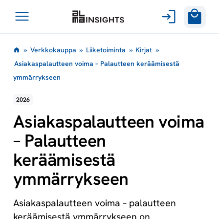
Avaa
Siirry
valikko
»
Verkkokauppa
»
Liiketoiminta
»
Kirjat
»
sisältöön
Asiakaspalautteen voima – Palautteen keräämisestä
ymmärrykseen
2026
Asiakaspalautteen voima
– Palautteen
keräämisestä
ymmärrykseen
Asiakaspalautteen voima – palautteen
keräämisestä ymmärrykseen on