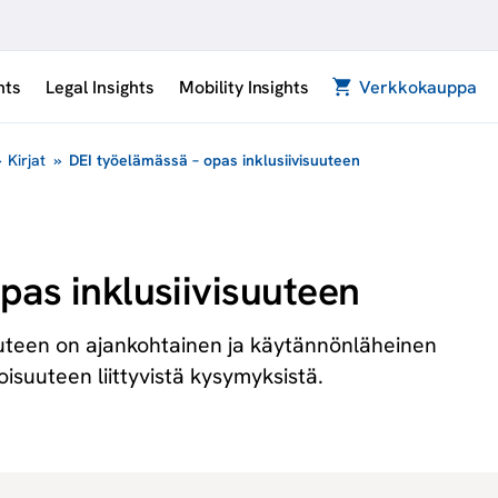
hts
Legal Insights
Mobility Insights
Verkkokauppa
»
Kirjat
»
DEI työelämässä – opas inklusiivisuuteen
pas inklusiivisuuteen
uuteen on ajankohtainen ja käytännönläheinen
oisuuteen liittyvistä kysymyksistä.