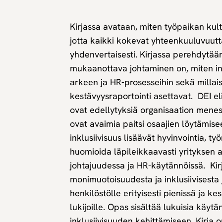
Kirjassa avataan, miten työpaikan kult
jotta kaikki kokevat yhteenkuuluvuutta
yhdenvertaisesti. Kirjassa perehdytään 
mukaanottava johtaminen on, miten ink
arkeen ja HR-prosesseihin sekä millais
kestävyysraportointi asettavat. DEI el
ovat edellytyksiä organisaation menest
ovat avaimia paitsi osaajien löytämis
inklusiivisuus lisäävät hyvinvointia, ty
huomioida läpileikkaavasti yrityksen ar
johtajuudessa ja HR-käytännöissä. Kir
monimuotoisuudesta ja inklusiivisesta j
henkilöstölle erityisesti pienissä ja ke
lukijoille. Opas sisältää lukuisia käyt
inklusiivisuuden kehittämiseen. Kirja on 