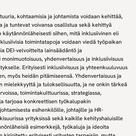
tuuria, kohtaamisia ja johtamista voidaan kehittää,
 ja tuntevat voivansa osallistua sekä kehittyä
käytännönläheisesti siihen, mitä inklusiivinen eli
lusiivisia toimintatapoja voidaan viedä työpaikan
ia DEI-velvoitteita lainsäädäntö ja
i monimuotoisuus, yhdenvertaisuus ja inklusiivisuus
ykselle. Erityisesti inklusiivisuus ja yhteenkuuluvuus
een, myös heidän pitämiseensä. Yhdenvertaisuus ja
ön mielekkyyttä ja tuloksellisuutta, ja ne onkin tärkeä
voissa, toimintakulttuurissa, strategiassa,
ja tarjoaa konkreettisen työkalupakin
ohtamisesta esihenkilöille, johtajille ja HR-
skisuurissa yrityksissä sekä kaikille kehityshaluisille
ännönläheisiä esimerkkejä, työkaluja ja ideoita
kirjoitettu erityisesti yritysten tarpeisiin, mutta