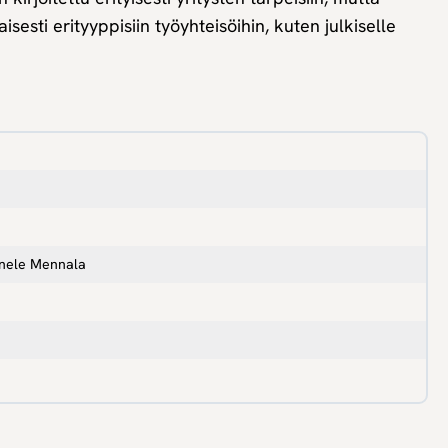
isesti erityyppisiin työyhteisöihin, kuten julkiselle
nnele Mennala