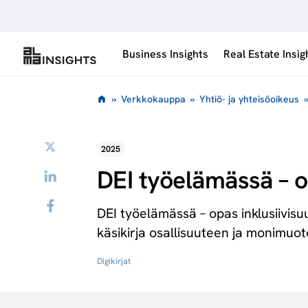
Siirry
sisältöön
Business Insights
Real Estate Insig
»
Verkkokauppa
»
Yhtiö- ja yhteisöoikeus
Twitter
2025
DEI työelämässä – o
LinkedIn
Facebook
DEI työelämässä – opas inklusiivis
käsikirja osallisuuteen ja monimuot
Digikirjat