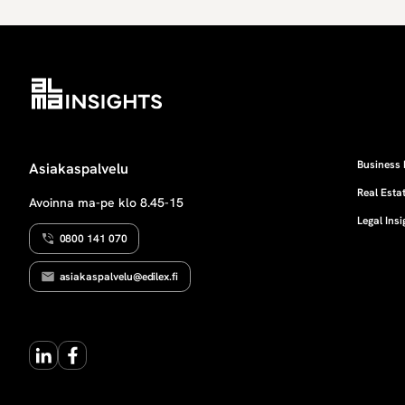
Business 
Asiakaspalvelu
Real Estat
Avoinna ma-pe klo 8.45-15
Legal Insi
0800 141 070
asiakaspalvelu@edilex.fi
LinkedIn
Facebook