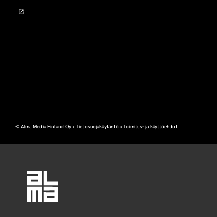
© Alma Media Finland Oy •
Tietosuojakäytäntö
•
Toimitus- ja käyttöehdot