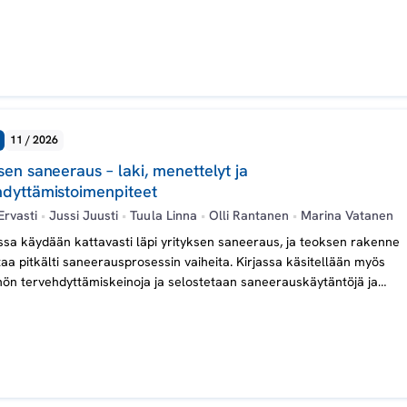
11 / 2026
sen saneeraus – laki, menettelyt ja
hdyttämistoimenpiteet
Ervasti
•
Jussi Juusti
•
Tuula Linna
•
Olli Rantanen
•
Marina Vatanen
sa käydään kattavasti läpi yrityksen saneeraus, ja teoksen rakenne
aa pitkälti saneerausprosessin vaiheita. Kirjassa käsitellään myös
ön tervehdyttämiskeinoja ja selostetaan saneerauskäytäntöjä ja
siasiain neuvottelukunnan suosituksia.