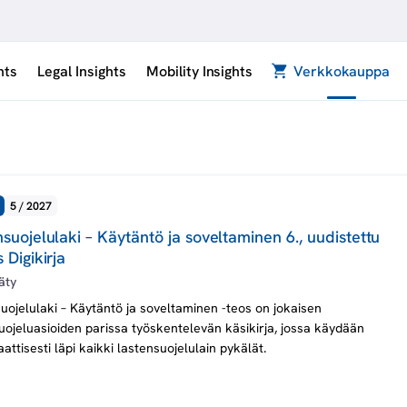
hts
Legal Insights
Mobility Insights
Verkkokauppa
5 / 2027
suojelulaki – Käytäntö ja soveltaminen 6., uudistettu
 Digikirja
äty
uojelulaki – Käytäntö ja soveltaminen -teos on jokaisen
uojeluasioiden parissa työskentelevän käsikirja, jossa käydään
attisesti läpi kaikki lastensuojelulain pykälät.