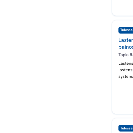
a
u
Tulossa
p
Lasten
paino
p
Tapio R
a
Lastens
lastens
systema
Tulossa