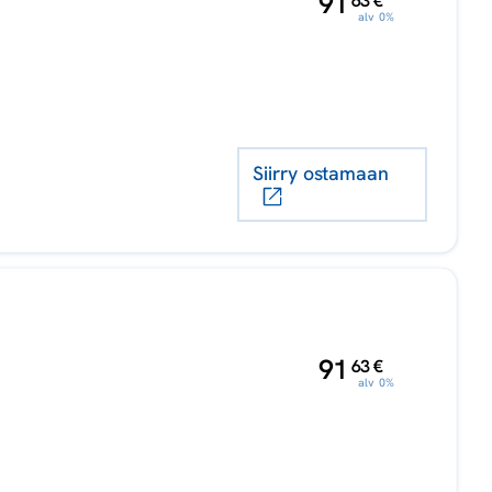
,
91
63
€
alv 0%
Siirry ostamaan
,
91
63
€
alv 0%