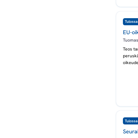
Tulossa
EU-oik
Tuomas
Teos ta
peruskä
oikeude
jotka o
Kirjass
oikeus
oikeude
Tulossa
Seurak