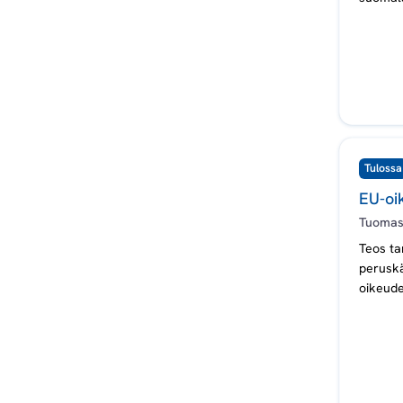
saksala
Tulossa
EU-oik
Tuomas
Teos ta
peruskä
oikeude
jotka o
Kirjass
oikeus
oikeude