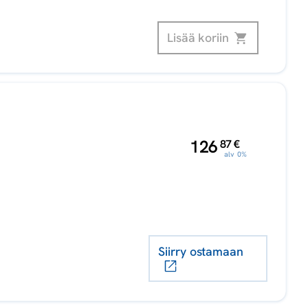
Lisää koriin
,
126
87
€
alv 0%
Siirry ostamaan