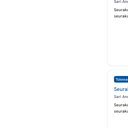
Sari An
Seuraku
seuraku
Tulossa
Seurak
Sari An
Seuraku
seuraku