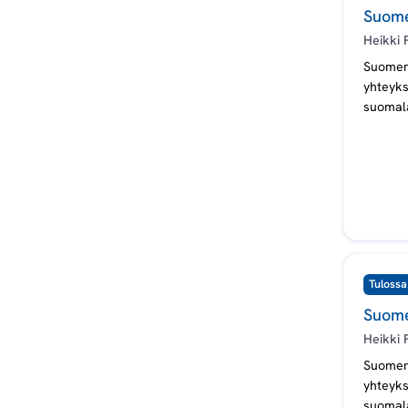
Suome
Heikki 
Suomen 
yhteyks
suomala
saksala
Tulossa
Suomen
Heikki 
Suomen 
yhteyks
suomala