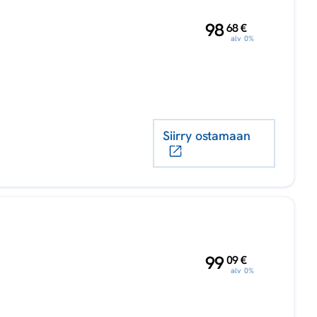
,
98
68
€
alv 0%
Siirry ostamaan
,
99
09
€
alv 0%