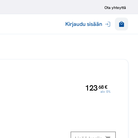
Ota yhteyttä
Kirjaudu sisään
,
123
68
€
alv 0%