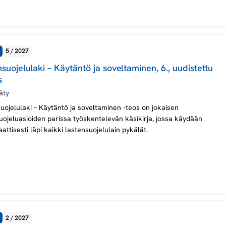
5 / 2027
suojelulaki – Käytäntö ja soveltaminen, 6., uudistettu
s
äty
uojelulaki – Käytäntö ja soveltaminen -teos on jokaisen
uojeluasioiden parissa työskentelevän käsikirja, jossa käydään
attisesti läpi kaikki lastensuojelulain pykälät.
2 / 2027