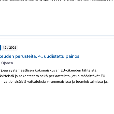
iseen, pohjoismaiseen ja yleisemmin eurooppalaiseen oikeuteen.
12 / 2026
euden perusteita, 4., uudistettu painos
 Ojanen
rjoaa systemaattisen kokonaiskuvan EU-oikeuden lähteistä,
sitteistä ja rakenteesta sekä periaatteista, jotka määrittävät EU-
n valtionsisäisiä vaikutuksia viranomaisissa ja tuomioistuimissa ja
vat merkittäviä yksilöiden oikeuksien ja oikeusturvan kannalta.
a tehdään selkoa myös EU:n perusoikeusjärjestelmästä ja
suojamekanismeista sekä EU-oikeuden vaikutuksista Suomen
ssa.