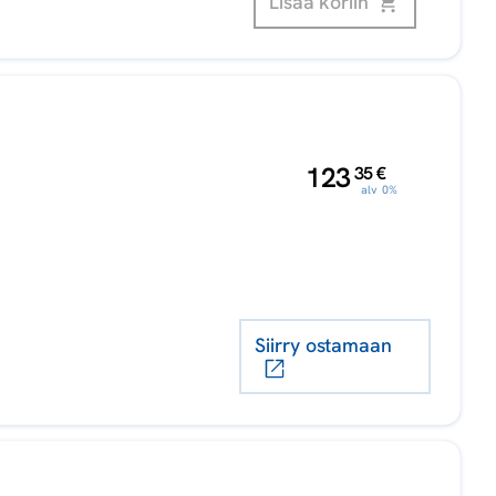
Lisää koriin
,
123
35
€
alv 0%
Siirry ostamaan