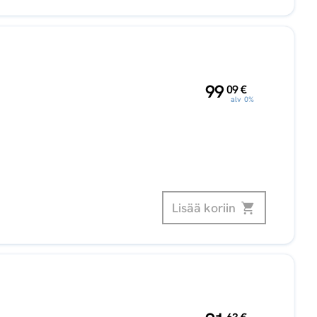
,
99
09
€
alv 0%
Lisää koriin