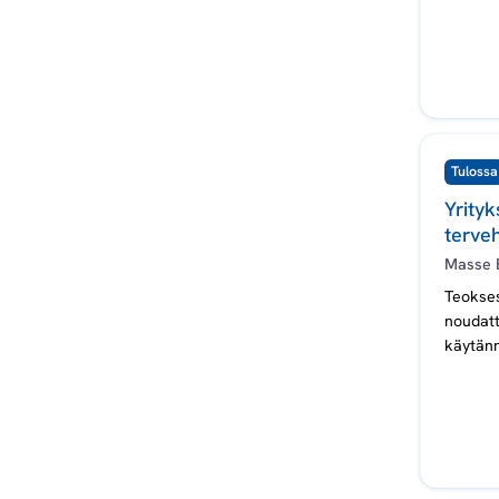
Tulossa
Yrityk
terve
Masse 
Teokses
noudatt
käytänn
konkurs