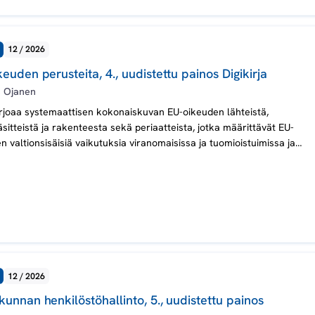
12 / 2026
euden perusteita, 4., uudistettu painos Digikirja
 Ojanen
rjoaa systemaattisen kokonaiskuvan EU-oikeuden lähteistä,
sitteistä ja rakenteesta sekä periaatteista, jotka määrittävät EU-
n valtionsisäisiä vaikutuksia viranomaisissa ja tuomioistuimissa ja
vat merkittäviä yksilöiden oikeuksien ja oikeusturvan kannalta.
a tehdään selkoa myös EU:n perusoikeusjärjestelmästä ja
suojamekanismeista sekä EU-oikeuden vaikutuksista Suomen
ssa.
12 / 2026
unnan henkilöstöhallinto, 5., uudistettu painos