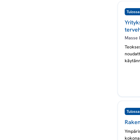
Tulossa
Yrityk
terveh
Masse 
Teokses
noudatt
käytänn
konkurs
Tulossa
Raken
Ympäris
kokona