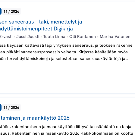
11 / 2026
sen saneeraus – laki, menettelyt ja
dyttämistoimenpiteet Digikirja
Ervasti
•
Jussi Juusti
•
Tuula Linna
•
Olli Rantanen
•
Marina Vatanen
sa käydään kattavasti läpi yrityksen saneeraus, ja teoksen rakenne
aa pitkälti saneerausprosessin vaiheita. Kirjassa käsitellään myös
ön tervehdyttämiskeinoja ja selostetaan saneerauskäytäntöjä ja
siasiain neuvottelukunnan suosituksia.
11 / 2026
taminen ja maankäyttö 2026
töön, rakentamiseen ja maankäyttöön liittyvä lainsäädäntö on laaja
isuus. Rakentaminen ja maankäyttö 2026 -lakikokoelmaan on koottu