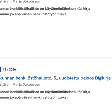
etjärvi
•
Marja Jakobsson
nnan henkilöstöhallinto on käytännönläheinen käsikirja
nnan jokapäiväisen henkilöstötyön tueksi.
12 / 2026
unnan henkilöstöhallinto, 5., uudistettu painos Digikirja
etjärvi
•
Marja Jakobsson
nnan henkilöstöhallinto on käytännönläheinen käsikirja
nnan jokapäiväisen henkilöstötyön tueksi.