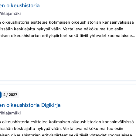
n oikeushistoria
Pihlajamäki
oikeushistoria esittelee kotimaisen oikeushistorian kansainvälisissä
issään keskiajalta nykypäivään. Vertaileva näkökulma tuo esiin
isen oikeushistorian erityispiirteet sekä tiiviit yhteydet roomalaiseen,
iseen, pohjoismaiseen ja yleisemmin eurooppalaiseen oikeuteen.
2 / 2027
 oikeushistoria Digikirja
Pihlajamäki
oikeushistoria esittelee kotimaisen oikeushistorian kansainvälisissä
issään keskiajalta nykypäivään. Vertaileva näkökulma tuo esiin
isen oikeushistorian erityispiirteet sekä tiiviit yhteydet roomalaiseen,