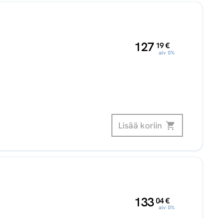
,
127
19
€
alv 0%
Lisää koriin
,
133
04
€
alv 0%