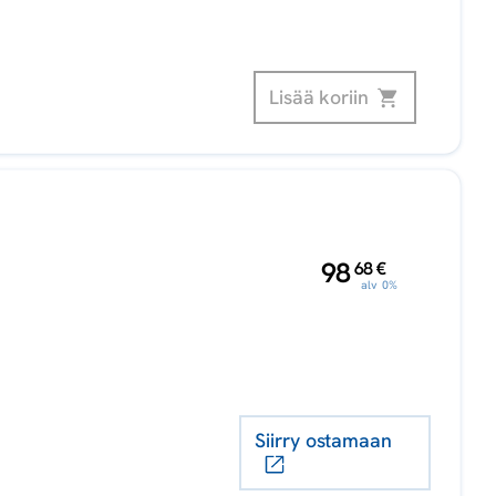
Lisää koriin
,
98
68
€
alv 0%
Siirry ostamaan