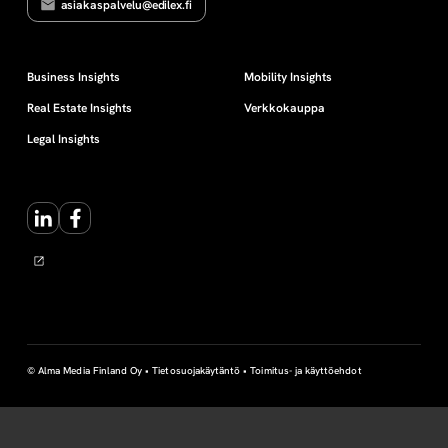
asiakaspalvelu@edilex.fi
Business Insights
Mobility Insights
Real Estate Insights
Verkkokauppa
Legal Insights
LinkedIn
Facebook
© Alma Media Finland Oy •
Tietosuojakäytäntö
•
Toimitus- ja käyttöehdot