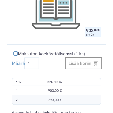
,
903
00
€
alv 0%
Maksuton koekäyttölisenssi (1 kk)
Edilex
Lisää koriin
Määrä
Digikirjasto
määrä
KPL
KPL HINTA
1
903,00 €
2
793,00 €
Alennettu hinta näytetään ostoskorissa.