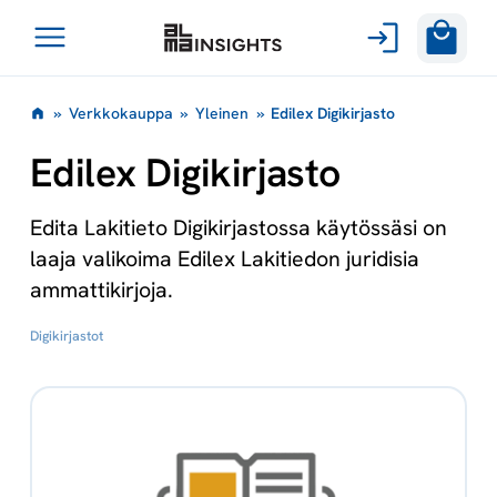
Avaa
Siirry
valikko
»
Verkkokauppa
»
Yleinen
»
Edilex Digikirjasto
sisältöön
Edilex Digikirjasto
Edita Lakitieto Digikirjastossa käytössäsi on
laaja valikoima Edilex Lakitiedon juridisia
ammattikirjoja.
Digikirjastot