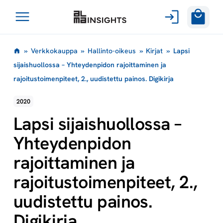
Avaa
Siirry
valikko
»
Verkkokauppa
»
Hallinto-oikeus
»
Kirjat
»
Lapsi
sisältöön
sijaishuollossa – Yhteydenpidon rajoittaminen ja
rajoitustoimenpiteet, 2., uudistettu painos. Digikirja
2020
Lapsi sijaishuollossa –
Yhteydenpidon
rajoittaminen ja
rajoitustoimenpiteet, 2.,
uudistettu painos.
Digikirja