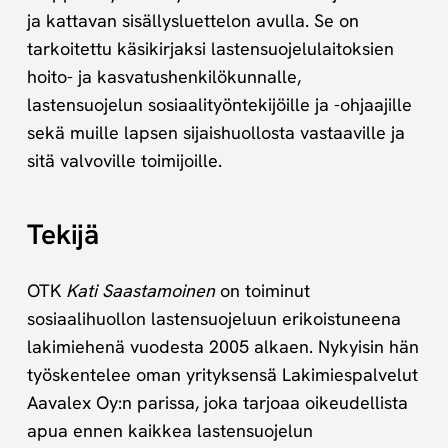
ja kattavan sisällysluettelon avulla. Se on
tarkoitettu käsikirjaksi lastensuojelulaitoksien
hoito- ja kasvatushenkilökunnalle,
lastensuojelun sosiaalityöntekijöille ja -ohjaajille
sekä muille lapsen sijaishuollosta vastaaville ja
sitä valvoville toimijoille.
Tekijä
OTK
Kati Saastamoinen
on toiminut
sosiaalihuollon lastensuojeluun erikoistuneena
lakimiehenä vuodesta 2005 alkaen. Nykyisin hän
työskentelee oman yrityksensä Lakimiespalvelut
Aavalex Oy:n parissa, joka tarjoaa oikeudellista
apua ennen kaikkea lastensuojelun