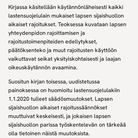
rajoittaminen
Kirjassa käsitellään käytännönläheisesti kaikki
ja
lastensuojelulain mukaiset lapsen sijaishuollon
rajoitustoimenpiteet,
2.,
aikaiset rajoitukset. Teoksessa kuvataan lapsen
uudistettu
yhteydenpidon rajoittamisen ja
painos.
rajoitustoimenpiteiden edellytykset,
Digikirja
päätöksenteko ja muut rajoitusten käyttöön
määrä
vaikuttavat seikat yksityiskohtaisesti ja laajan
oikeuskäytännön avaamina.
Suositun kirjan toisessa, uudistetussa
painoksessa on huomioitu lastensuojelulakiin
1.1.2020 tulleet säädösmuutokset. Lapsen
sijaishuollon aikaiset rajoitussäännökset
muuttuivat keskeisesti, ja jokaisen lapsen
sijaishuollon parissa työskentelevän on tärkeää
olla tietoinen näistä muutoksista.