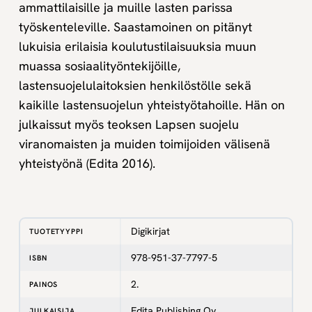
ammattilaisille ja muille lasten parissa
työskenteleville. Saastamoinen on pitänyt
lukuisia erilaisia koulutustilaisuuksia muun
muassa sosiaalityöntekijöille,
lastensuojelulaitoksien henkilöstölle sekä
kaikille lastensuojelun yhteistyötahoille. Hän on
julkaissut myös teoksen Lapsen suojelu
viranomaisten ja muiden toimijoiden välisenä
yhteistyönä (Edita 2016).
Digikirjat
TUOTETYYPPI
978-951-37-7797-5
ISBN
2.
PAINOS
Edita Publishing Oy
JULKAISIJA