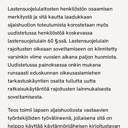
Lastensuojelulaitosten henkilöstön osaamisen
merkitystä ja sitä kautta laadukkaan
sijaishuollon toteutumista korostetaan myös
uudistetussa henkilöstöä koskevassa
lastensuojelulain 60 §:ssä. Lastensuojelulain
rajoitusten oikeaan soveltamiseen on kiinnitetty
varsinkin viime vuosien aikana paljon huomiota.
Uudistetussa painoksessa onkin mukana
runsaasti eduskunnan oikeusasiamiehen
tarkastuskäyntien osalta tullutta uutta
ratkaisukäytäntöä rajoitusten lainmukaisesta
soveltamisesta.
Teos toimii lapsen sijaishuollosta vastaavien
työntekijöiden työvälineenä, jollaisena sitä on
helppo käyttää käytännönläheisen kirjoitustavan