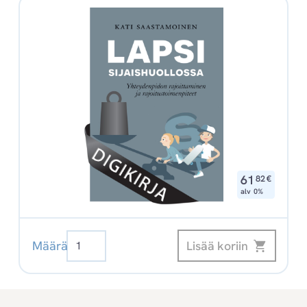
,
61
82
€
alv 0%
Lapsi
Lisää koriin
Määrä
sijaishuollossa
-
Yhteydenpidon