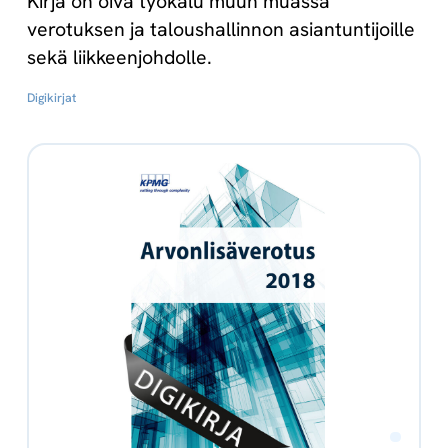
Kirja on oiva työkalu muun muassa
verotuksen ja taloushallinnon asiantuntijoille
sekä liikkeenjohdolle.
Digikirjat