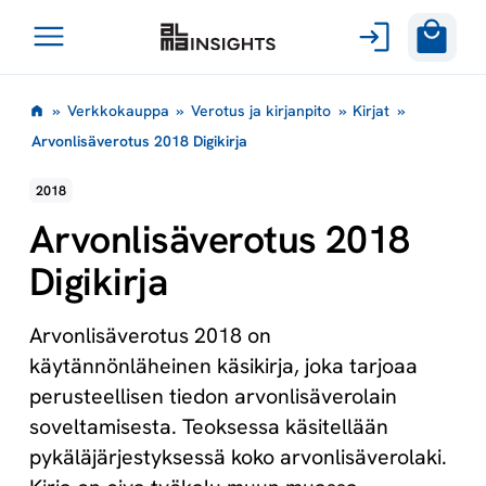
Avaa
Siirry
valikko
»
Verkkokauppa
»
Verotus ja kirjanpito
»
Kirjat
»
sisältöön
Arvonlisäverotus 2018 Digikirja
2018
Arvonlisäverotus 2018
Digikirja
Arvonlisäverotus 2018 on
käytännönläheinen käsikirja, joka tarjoaa
perusteellisen tiedon arvonlisäverolain
soveltamisesta. Teoksessa käsitellään
pykäläjärjestyksessä koko arvonlisäverolaki.