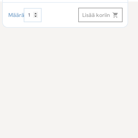
Oppilaitosturvallisuus
Lisää koriin
Määrä
Digikirja
määrä