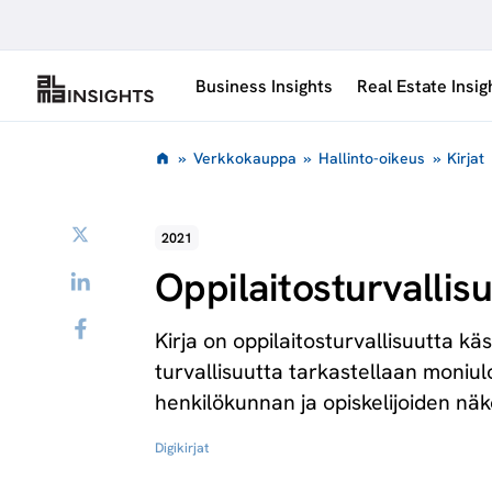
Siirry
sisältöön
Business Insights
Real Estate Insig
»
Verkkokauppa
»
Hallinto-oikeus
»
Kirjat
Twitter
2021
Oppilaitosturvallisu
LinkedIn
Facebook
Kirja on oppilaitosturvallisuutta kä
turvallisuutta tarkastellaan moniul
henkilökunnan ja opiskelijoiden nä
Digikirjat