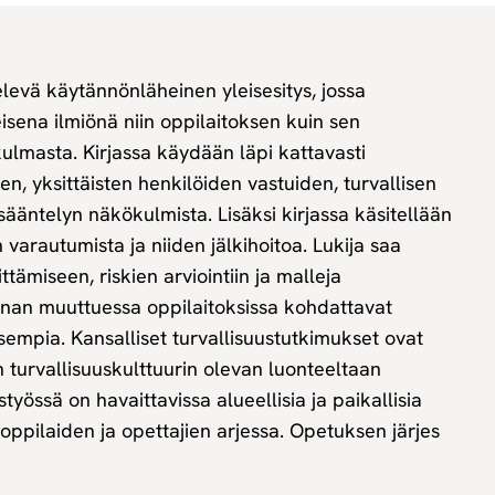
televä käytännönläheinen yleisesitys, jossa
eisena ilmiönä niin oppilaitoksen kuin sen
ulmasta. Kirjassa käydään läpi kattavasti
en, yksittäisten henkilöiden vastuiden, turvallisen
ääntelyn näkökulmista. Lisäksi kirjassa käsitellään
n varautumista ja niiden jälkihoitoa. Lukija saa
tämiseen, riskien arviointiin ja malleja
unnan muuttuessa oppilaitoksissa kohdattavat
sempia. Kansalliset turvallisuustutkimukset ovat
 turvallisuuskulttuurin olevan luonteeltaan
styössä on havaittavissa alueellisia ja paikallisia
 oppilaiden ja opettajien arjessa. Opetuksen järjes