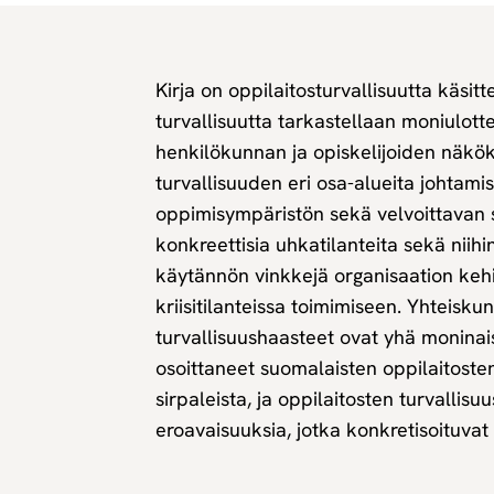
Kirja on oppilaitosturvallisuutta käsit
turvallisuutta tarkastellaan moniulott
henkilökunnan ja opiskelijoiden näkök
turvallisuuden eri osa-alueita johtamis
oppimisympäristön sekä velvoittavan s
konkreettisia uhkatilanteita sekä niihi
käytännön vinkkejä organisaation kehit
kriisitilanteissa toimimiseen. Yhteisk
turvallisuushaasteet ovat yhä moninai
osoittaneet suomalaisten oppilaitosten
sirpaleista, ja oppilaitosten turvallisuu
eroavaisuuksia, jotka konkretisoituvat