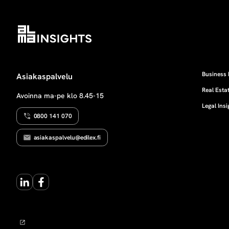
Business 
Asiakaspalvelu
Real Estat
Avoinna ma-pe klo 8.45-15
Legal Insi
0800 141 070
asiakaspalvelu@edilex.fi
LinkedIn
Facebook