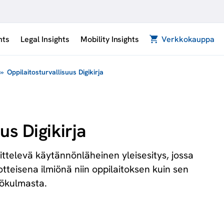
hts
Legal Insights
Mobility Insights
Verkkokauppa
»
Oppilaitosturvallisuus Digikirja
us Digikirja
sittelevä käytännönläheinen yleisesitys, jossa
otteisena ilmiönä niin oppilaitoksen kuin sen
kökulmasta.