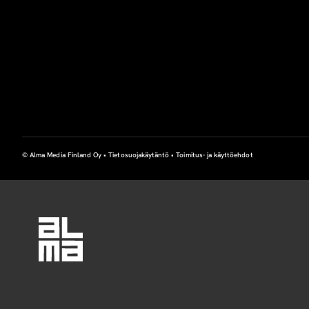
© Alma Media Finland Oy •
Tietosuojakäytäntö
•
Toimitus- ja käyttöehdot