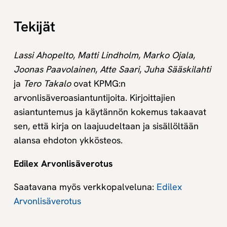
Tekijät
Lassi Ahopelto
,
Matti Lindholm
,
Marko Ojala
,
Joonas Paavolainen
,
Atte Saari
,
Juha Sääskilahti
ja
Tero Takalo
ovat KPMG:n
arvonlisäveroasiantuntijoita. Kirjoittajien
asiantuntemus ja käytännön kokemus takaavat
sen, että kirja on laajuudeltaan ja sisällöltään
alansa ehdoton ykkösteos.
Edilex Arvonlisäverotus
Saatavana myös verkkopalveluna:
Edilex
Arvonlisäverotus