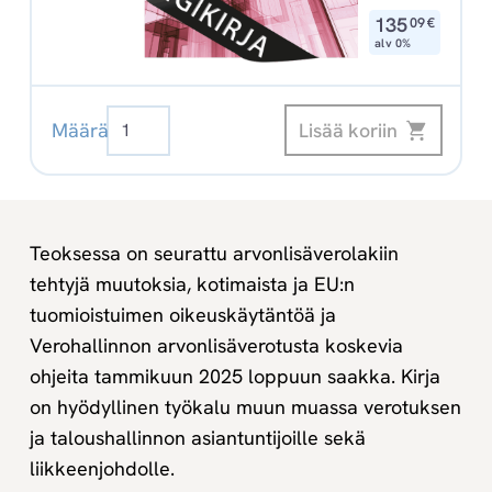
,
135
09
€
alv 0%
Arvonlisäverotus
Lisää koriin
Määrä
2025
Digikirja
määrä
Teoksessa on seurattu arvonlisäverolakiin
tehtyjä muutoksia, kotimaista ja EU:n
tuomioistuimen oikeuskäytäntöä ja
Verohallinnon arvonlisäverotusta koskevia
ohjeita tammikuun 2025 loppuun saakka. Kirja
on hyödyllinen työkalu muun muassa verotuksen
ja taloushallinnon asiantuntijoille sekä
liikkeenjohdolle.