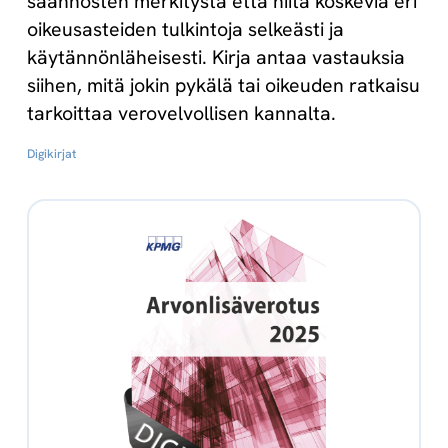
säännösten merkitystä että niitä koskevia eri
oikeusasteiden tulkintoja selkeästi ja
käytännönläheisesti. Kirja antaa vastauksia
siihen, mitä jokin pykälä tai oikeuden ratkaisu
tarkoittaa verovelvollisen kannalta.
Digikirjat