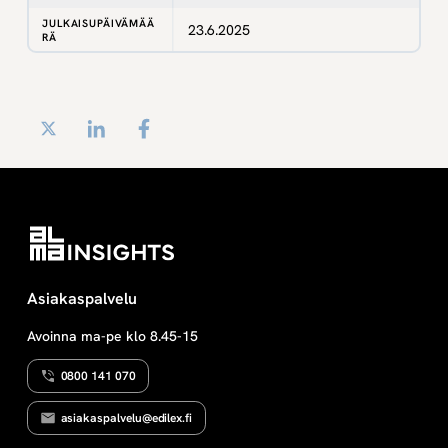
JULKAISUPÄIVÄMÄÄ
23.6.2025
RÄ
Twitter
LinkedIn
Facebook
Asiakaspalvelu
Avoinna ma-pe klo 8.45-15
0800 141 070
asiakaspalvelu@edilex.fi