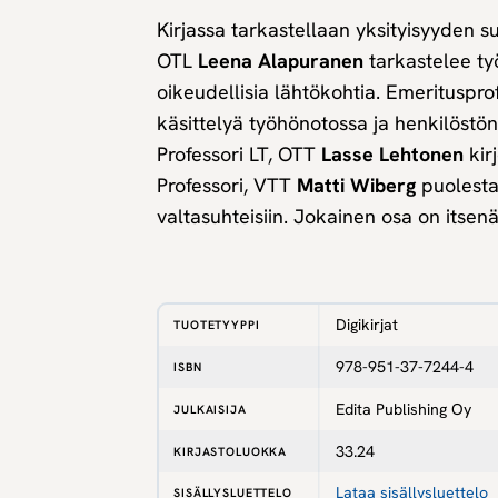
Kirjassa tarkastellaan yksityisyyden
OTL
Leena Alapuranen
tarkastelee ty
oikeudellisia lähtökohtia. Emerituspro
käsittelyä työhönotossa ja henkilöstön 
Professori LT, OTT
Lasse Lehtonen
kirj
Professori, VTT
Matti Wiberg
puolesta
valtasuhteisiin. Jokainen osa on itsenäi
Digikirjat
TUOTETYYPPI
978-951-37-7244-4
ISBN
Edita Publishing Oy
JULKAISIJA
33.24
KIRJASTOLUOKKA
Lataa sisällysluettelo
SISÄLLYSLUETTELO