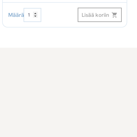
Henkilötietojen
Lisää koriin
Määrä
käsittely
työelämässä,
3.,
uud.
painos
Digikirja
määrä