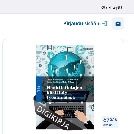
Ota yhteyttä
Kirjaudu sisään
,
67
27
€
alv 0%