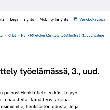
hts
Legal Insights
Mobility Insights
Verkkokauppa
ta
»
Kirjat
»
Henkilötietojen käsittely työelämässä, 3., uud. painos
ttely työelämässä, 3., uud.
 painos! Henkilötietojen käsittelyyn
isia haasteita. Tämä teos tarjoaa
esimiehille, henkilöstön edustajille ja