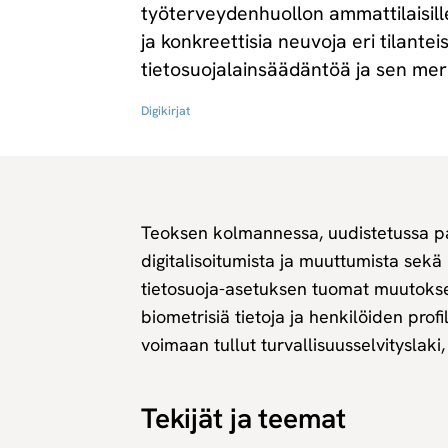
työterveydenhuollon ammattilaisill
ja konkreettisia neuvoja eri tilant
tietosuojalainsäädäntöä ja sen mer
Digikirjat
Teoksen kolmannessa, uudistetussa pa
digitalisoitumista ja muuttumista sek
tietosuoja-asetuksen tuomat muutokset
biometrisiä tietoja ja henkilöiden pr
voimaan tullut turvallisuusselvityslak
Tekijät ja teemat