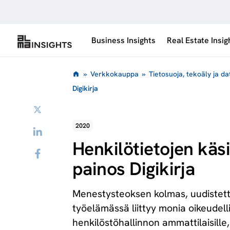
Siirry
sisältöön
Business Insights
Real Estate Insig
»
Verkkokauppa
»
Tietosuoja, tekoäly ja da
Digikirja
Twitter
2020
LinkedIn
Henkilötietojen käsi
Facebook
painos Digikirja
Menestysteoksen kolmas, uudistettu
työelämässä liittyy monia oikeudell
henkilöstöhallinnon ammattilaisille, 