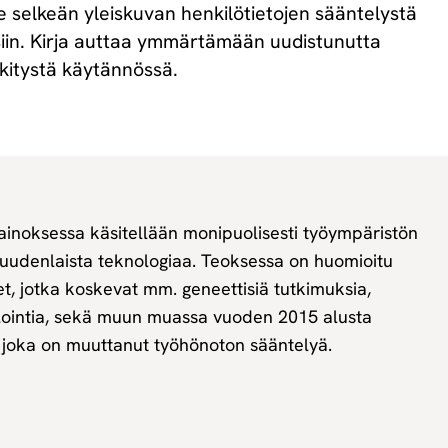
e selkeän yleiskuvan henkilötietojen sääntelystä
eisiin. Kirja auttaa ymmärtämään uudistunutta
kitystä käytännössä.
inoksessa käsitellään monipuolisesti työympäristön
ä uudenlaista teknologiaa. Teoksessa on huomioitu
, jotka koskevat mm. geneettisiä tutkimuksia,
ofilointia, sekä muun muassa vuoden 2015 alusta
i, joka on muuttanut työhönoton sääntelyä.