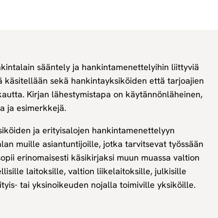
kintalain sääntely ja hankintamenettelyihin liittyviä
 käsitellään sekä hankintayksiköiden että tarjoajien
autta. Kirjan lähestymistapa on käytännönläheinen,
ia ja esimerkkejä.
ksiköiden ja erityisalojen hankintamenettelyyn
alan muille asiantuntijoille, jotka tarvitsevat työssään
 sopii erinomaisesti käsikirjaksi muun muassa valtion
sille laitoksille, valtion liikelaitoksille, julkisille
yis- tai yksinoikeuden nojalla toimiville yksiköille.