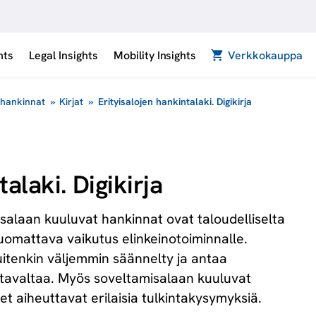
hts
Legal Insights
Mobility Insights
Verkkokauppa
t hankinnat
»
Kirjat
»
Erityisalojen hankintalaki. Digikirja
alaki. Digikirja
isalaan kuuluvat hankinnat ovat taloudelliselta
 huomattava vaikutus elinkeinotoiminnalle.
uitenkin väljemmin säännelty ja antaa
tavaltaa. Myös soveltamisalaan kuuluvat
et aiheuttavat erilaisia tulkintakysymyksiä.