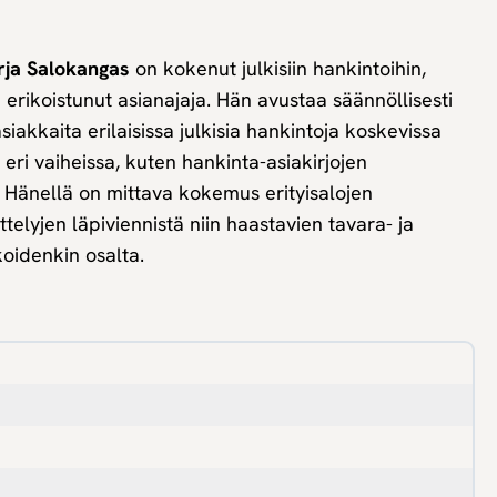
rja Salokangas
on kokenut julkisiin hankintoihin,
n erikoistunut asianajaja. Hän avustaa säännöllisesti
siakkaita erilaisissa julkisia hankintoja koskevissa
ri vaiheissa, kuten hankinta-asiakirjojen
 Hänellä on mittava kokemus erityisalojen
elyjen läpiviennistä niin haastavien tavara- ja
oidenkin osalta.