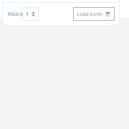
Erityisalojen
Lisää koriin
Määrä
hankintalaki.
Digikirja
määrä