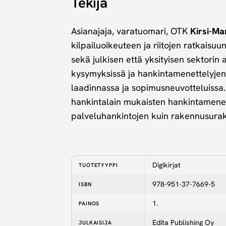
Tekijä
Asianajaja, varatuomari, OTK
Kirsi-Ma
kilpailuoikeuteen ja riitojen ratkaisuu
sekä julkisen että yksityisen sektorin a
kysymyksissä ja hankintamenettelyjen e
laadinnassa ja sopimusneuvotteluissa.
hankintalain mukaisten hankintamenett
palveluhankintojen kuin rakennusurak
Digikirjat
TUOTETYYPPI
978-951-37-7669-5
ISBN
1.
PAINOS
Edita Publishing Oy
JULKAISIJA