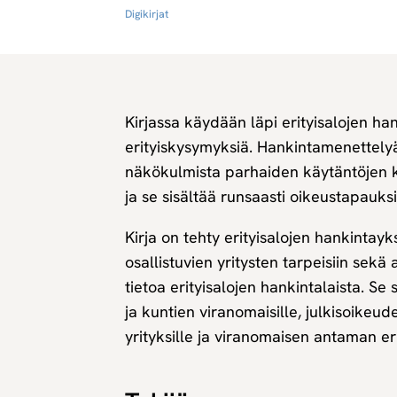
Digikirjat
Kirjassa käydään läpi erityisalojen han
erityiskysymyksiä. Hankintamenettelyä
näkökulmista parhaiden käytäntöjen k
ja se sisältää runsaasti oikeustapauks
Kirja on tehty erityisalojen hankintay
osallistuvien yritysten tarpeisiin sekä 
tietoa erityisalojen hankintalaista. Se
ja kuntien viranomaisille, julkisoikeudelli
yrityksille ja viranomaisen antaman erit