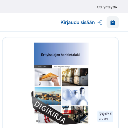
Ota yhteyttä
Kirjaudu sisään
,
79
09
€
alv 0%