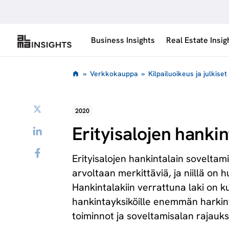
Siirry
sisältöön
Business Insights
Real Estate Insig
»
Verkkokauppa
»
Kilpailuoikeus ja julkise
Twitter
2020
Erityisalojen hankint
LinkedIn
Facebook
Erityisalojen hankintalain soveltam
arvoltaan merkittäviä, ja niillä on
Hankintalakiin verrattuna laki on k
hankintayksiköille enemmän harkin
toiminnot ja soveltamisalan rajauks