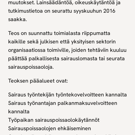
muutokset. Lainsäädäntöä, oikeuskäytäntöä ja
tutkimustietoa on seurattu syyskuuhun 2016
saakka.
Teos on suunnattu toimialasta riippumatta
kaikille sekä julkisen että yksityisen sektorin
organisaatiossa toimiville, joiden tehtäviin kuuluu
päättää palkallisesta sairauslomasta tai seurata
sairauspoissaoloja.
Teoksen pääalueet ovat:
Sairaus työntekijän työntekovelvoitteen kannalta
Sairaus työnantajan palkanmaksuvelvoitteen
kannalta
Työpaikan sairauspoissaolokäytännöt
Sairauspoissaolojen ehkäiseminen