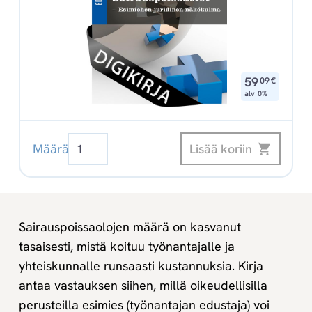
,
59
09
€
alv 0%
Sairauspoissaolot
Lisää koriin
Määrä
-
Esimiehen
juridinen
näkökulma
Sairauspoissaolojen määrä on kasvanut
Digikirja
tasaisesti, mistä koituu työnantajalle ja
määrä
yhteiskunnalle runsaasti kustannuksia. Kirja
antaa vastauksen siihen, millä oikeudellisilla
perusteilla esimies (työnantajan edustaja) voi