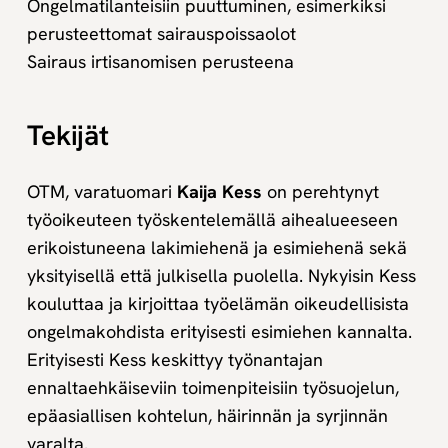
Ongelmatilanteisiin puuttuminen, esimerkiksi
perusteettomat sairauspoissaolot
Sairaus irtisanomisen perusteena
Tekijät
OTM, varatuomari
Kaija Kess
on perehtynyt
työoikeuteen työskentelemällä aihealueeseen
erikoistuneena lakimiehenä ja esimiehenä sekä
yksityisellä että julkisella puolella. Nykyisin Kess
kouluttaa ja kirjoittaa työelämän oikeudellisista
ongelmakohdista erityisesti esimiehen kannalta.
Erityisesti Kess keskittyy työnantajan
ennaltaehkäiseviin toimenpiteisiin työsuojelun,
epäasiallisen kohtelun, häirinnän ja syrjinnän
varalta.