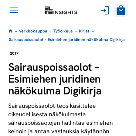
Avaa
Siirry
valikko
»
Verkkokauppa
»
Työoikeus
»
Kirjat
»
sisältöön
Sairauspoissaolot – Esimiehen juridinen näkökulma Digikirja
2017
Sairauspoissaolot –
Esimiehen juridinen
näkökulma Digikirja
Sairauspoissaolot-teos käsittelee
oikeudellisesta näkökulmasta
sairauspoissaolojen hallintaa esimiehen
keinoin ja antaa vastauksia käytännön