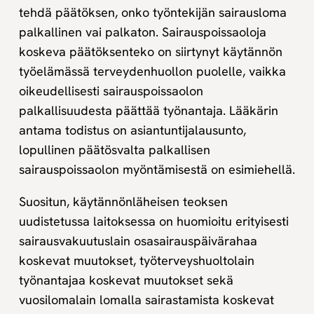
tehdä päätöksen, onko työntekijän sairausloma
palkallinen vai palkaton. Sairauspoissaoloja
koskeva päätöksenteko on siirtynyt käytännön
työelämässä terveydenhuollon puolelle, vaikka
oikeudellisesti sairauspoissaolon
palkallisuudesta päättää työnantaja. Lääkärin
antama todistus on asiantuntijalausunto,
lopullinen päätösvalta palkallisen
sairauspoissaolon myöntämisestä on esimiehellä.
Suositun, käytännönläheisen teoksen
uudistetussa laitoksessa on huomioitu erityisesti
sairausvakuutuslain osasairauspäivärahaa
koskevat muutokset, työterveyshuoltolain
työnantajaa koskevat muutokset sekä
vuosilomalain lomalla sairastamista koskevat