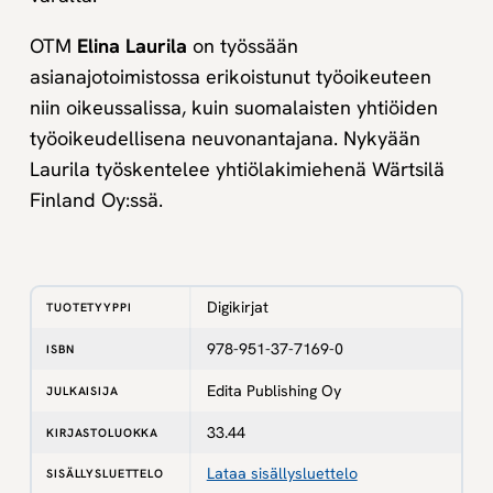
OTM
Elina Laurila
on työssään
asianajotoimistossa erikoistunut työoikeuteen
niin oikeussalissa, kuin suomalaisten yhtiöiden
työoikeudellisena neuvonantajana. Nykyään
Laurila työskentelee yhtiölakimiehenä Wärtsilä
Finland Oy:ssä.
Digikirjat
TUOTETYYPPI
978-951-37-7169-0
ISBN
Edita Publishing Oy
JULKAISIJA
33.44
KIRJASTOLUOKKA
Lataa sisällysluettelo
SISÄLLYSLUETTELO