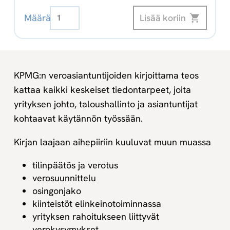
Elinkeinoverotus
Lisää koriin
Määrä
2025
Digikirja
määrä
KPMG:n veroasiantuntijoiden kirjoittama teos
kattaa kaikki keskeiset tiedontarpeet, joita
yrityksen johto, taloushallinto ja asiantuntijat
kohtaavat käytännön työssään.
Kirjan laajaan aihepiiriin kuuluvat muun muassa
tilinpäätös ja verotus
verosuunnittelu
osingonjako
kiinteistöt elinkeinotoiminnassa
yrityksen rahoitukseen liittyvät
verokysymykset