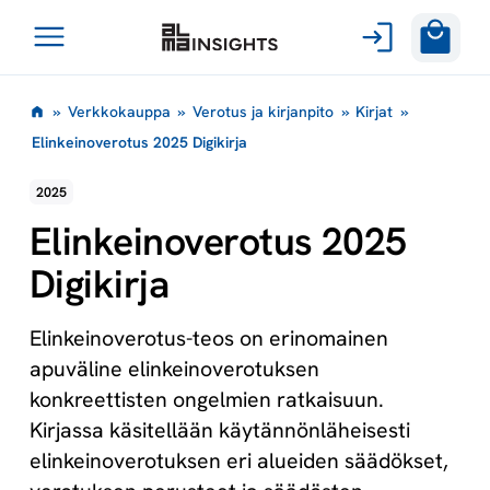
Avaa
Siirry
valikko
»
Verkkokauppa
»
Verotus ja kirjanpito
»
Kirjat
»
sisältöön
Elinkeinoverotus 2025 Digikirja
2025
Elinkeinoverotus 2025
Digikirja
Elinkeinoverotus-teos on erinomainen
apuväline elinkeinoverotuksen
konkreettisten ongelmien ratkaisuun.
Kirjassa käsitellään käytännönläheisesti
elinkeinoverotuksen eri alueiden säädökset,