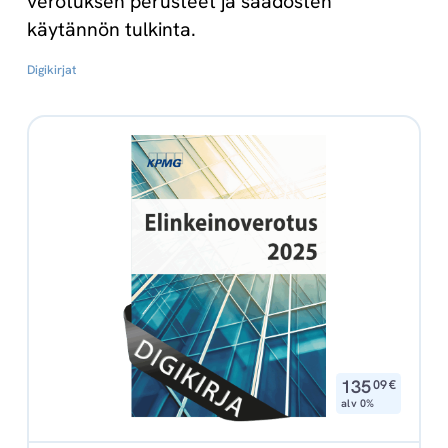
verotuksen perusteet ja säädösten
käytännön tulkinta.
Digikirjat
,
135
09
€
alv 0%