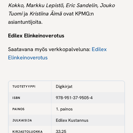
Kokko
,
Markku Lepistö
,
Eric Sandelin
,
Jouko
Tuomi
ja
Kristiina Äimä
ovat KPMG:n
asiantuntijoita.
Edilex Elinkeinoverotus
Saatavana myös verkkopalveluna:
Edilex
Elinkeinoverotus
Digikirjat
TUOTETYYPPI
978-951-37-9505-4
ISBN
1. painos
PAINOS
Edilex Kustannus
JULKAISIJA
33.25
KIRJASTOLUOKKA