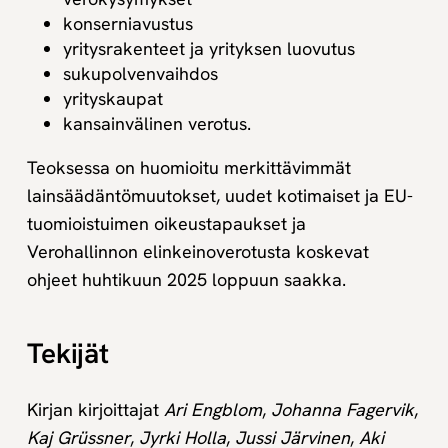
konserniavustus
yritysrakenteet ja yrityksen luovutus
sukupolvenvaihdos
yrityskaupat
kansainvälinen verotus.
Teoksessa on huomioitu merkittävimmät
lainsäädäntömuutokset, uudet kotimaiset ja EU-
tuomioistuimen oikeustapaukset ja
Verohallinnon elinkeinoverotusta koskevat
ohjeet huhtikuun 2025 loppuun saakka.
Tekijät
Kirjan kirjoittajat
Ari Engblom
,
Johanna Fagervik
,
Kaj Grüssner
,
Jyrki Holla
,
Jussi Järvinen
,
Aki