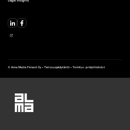
Legal Insights
LinkedIn
Facebook
© Alma Media Finland Oy •
Tietosuojakäytäntö
•
Toimitus- ja käyttöehdot