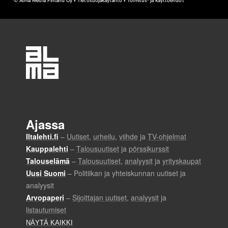
© Alma Media Finland Oy •
Tietosuojakäytäntö
•
Toimitus- ja käyttöehdot