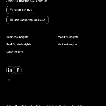
Avoinna ma-pe klo 8.45-15
s
0800 141 070
e
asiakaspalvelu@edilex.fi
t
Business Insights
Mobility Insights
Real Estate Insights
Verkkokauppa
Legal Insights
LinkedIn
Facebook