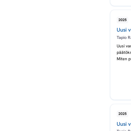
ä
n
2025
Uusi v
t
Tapio R
Uusi va
ö
päätöks
Miten p
2025
Uusi 