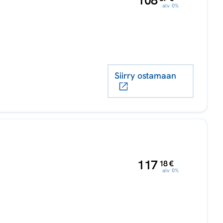
108
alv 0%
Siirry ostamaan
,
117
18
€
alv 0%