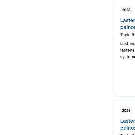
2023
Lasten
paino
Tapio R
Lastens
lastens
systema
2023
Lasten
painos