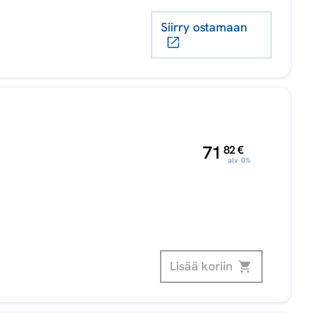
Siirry ostamaan
,
71
82
€
alv 0%
Lisää koriin