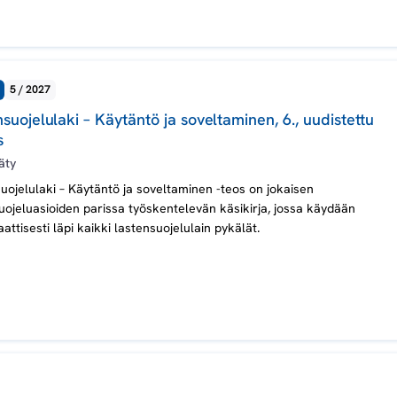
5 / 2027
suojelulaki – Käytäntö ja soveltaminen, 6., uudistettu
s
äty
uojelulaki – Käytäntö ja soveltaminen -teos on jokaisen
uojeluasioiden parissa työskentelevän käsikirja, jossa käydään
attisesti läpi kaikki lastensuojelulain pykälät.