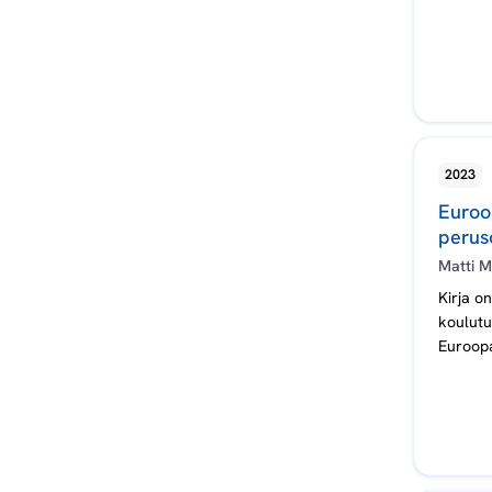
2023
Euroop
peruso
Matti M
Kirja o
koulutu
Euroopa
perusoi
Teokses
yleisso