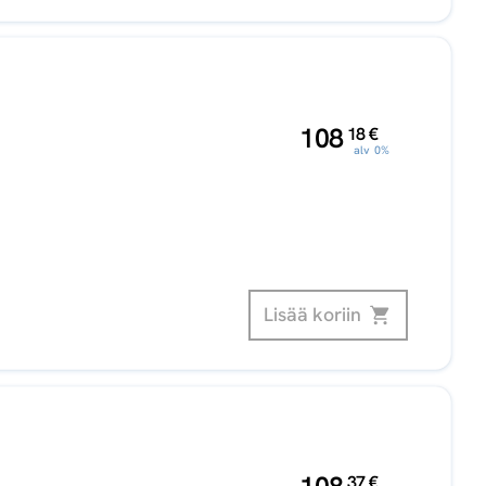
,
108
18
€
alv 0%
Lisää koriin
,
37
€