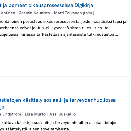
 ja perheet oikeusprosesseissa Digikirja
Lahtinen
•
Jasmin Kaunisto
•
Matti Tolvanen (toim.)
önläheinen perusteos oikeusprosesseista, joiden osallisiksi lapsi ja
erheensä voivat joutua, oli kyseessä sitten rikos-, riita- tai
uojeluasia. Kirjassa tarkastellaan ajantasaista tutkimustietoa,
llista tietoa ja hyviä käytäntöjä yhdessä.
stietojen käsittely sosiaali- ja terveydenhuollossa
rja
 Lindström
•
Liisa Murto
•
Assi Uuskallio
 kattava käsikirja sosiaali- ja terveydenhuollon asiakastietojen
lyn sääntelystä ja sen soveltamisesta.