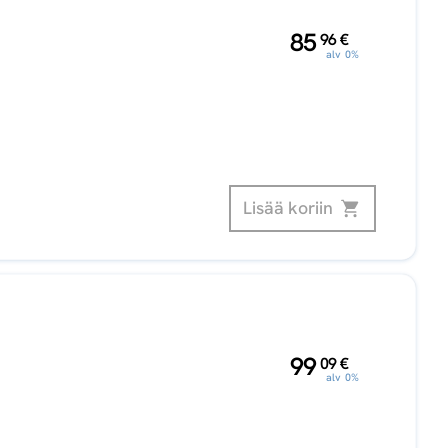
,
85
96
€
alv 0%
Lisää koriin
,
99
09
€
alv 0%