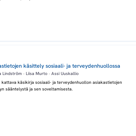
stietojen käsittely sosiaali- ja terveydenhuollossa
 Lindström
•
Liisa Murto
•
Assi Uuskallio
 kattava käsikirja sosiaali- ja terveydenhuollon asiakastietojen
lyn sääntelystä ja sen soveltamisesta.