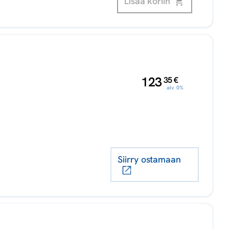
Lisää koriin
,
123
35
€
alv 0%
Siirry ostamaan