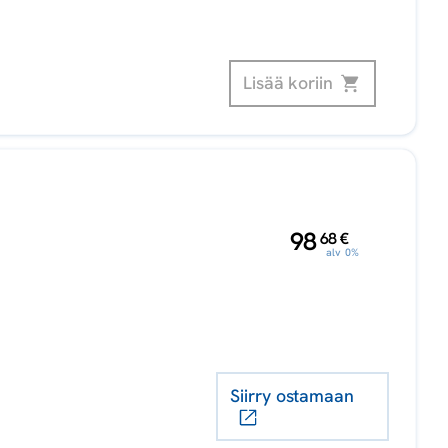
Lisää koriin
,
98
68
€
alv 0%
Siirry ostamaan