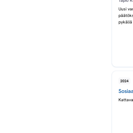
Tapio R
Uusi va
päätöks
pykäliä
2024
Sosia
Kattava