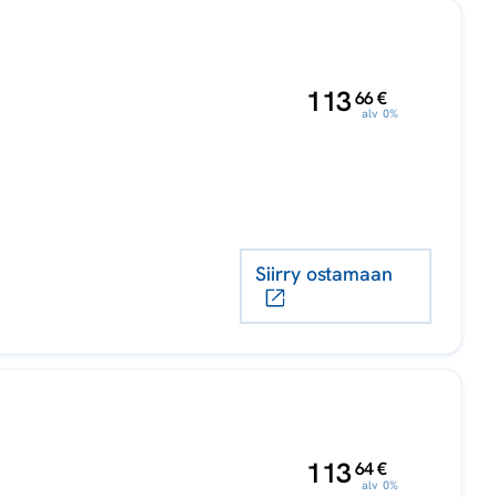
,
113
66
€
alv 0%
Siirry ostamaan
,
113
64
€
alv 0%