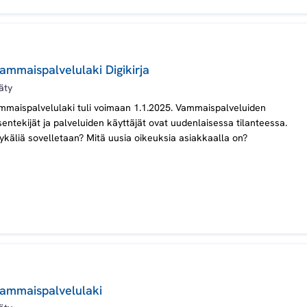
ammaispalvelulaki Digikirja
äty
mmaispalvelulaki tuli voimaan 1.1.2025. Vammaispalveluiden
entekijät ja palveluiden käyttäjät ovat uudenlaisessa tilanteessa.
ykäliä sovelletaan? Mitä uusia oikeuksia asiakkaalla on?
vammaispalvelulaki