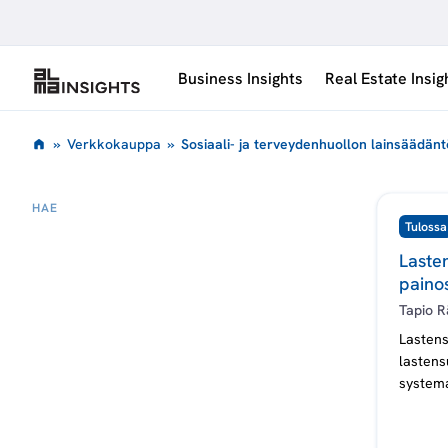
Siirry
sisältöön
Business Insights
Real Estate Insig
S
»
Verkkokauppa
»
Sosiaali- ja terveydenhuollon lainsäädänt
o
HAE
S
Tulossa
s
O
S
Lasten
I
i
painos
A
A
Tapio R
L
a
I
Lastens
-
lastens
J
a
A
systema
T
E
l
R
V