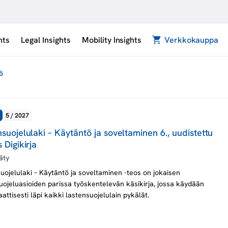
hts
Legal Insights
Mobility Insights
Verkkokauppa
ö
5 / 2027
suojelulaki – Käytäntö ja soveltaminen 6., uudistettu
 Digikirja
äty
uojelulaki – Käytäntö ja soveltaminen -teos on jokaisen
uojeluasioiden parissa työskentelevän käsikirja, jossa käydään
attisesti läpi kaikki lastensuojelulain pykälät.