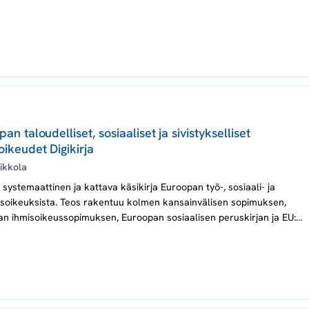
an taloudelliset, sosiaaliset ja sivistykselliset
ikeudet Digikirja
ikkola
n systemaattinen ja kattava käsikirja Euroopan työ-, sosiaali- ja
soikeuksista. Teos rakentuu kolmen kansainvälisen sopimuksen,
n ihmisoikeussopimuksen, Euroopan sosiaalisen peruskirjan ja EU:n
keuskirjan, pohjalle, joissa säännellyt oikeudet ovat Suomea sitovia.
sa on huomioitu myös yhtymäkohdat Kansainvälisen työjärjestön
pimuksiin.