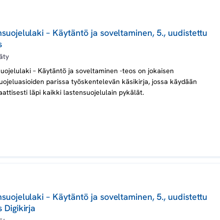
suojelulaki – Käytäntö ja soveltaminen, 5., uudistettu
s
äty
uojelulaki – Käytäntö ja soveltaminen -teos on jokaisen
uojeluasioiden parissa työskentelevän käsikirja, jossa käydään
attisesti läpi kaikki lastensuojelulain pykälät.
suojelulaki – Käytäntö ja soveltaminen, 5., uudistettu
 Digikirja