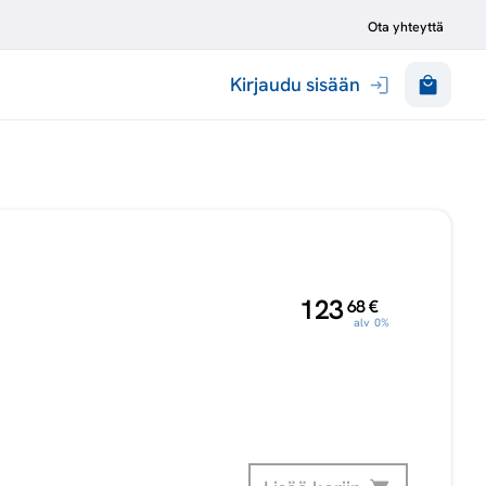
Ota yhteyttä
Kirjaudu sisään
,
123
68
€
alv 0%