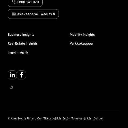
0800 141 070
asiakaspalvelu@edilex.fi
Business Insights
Mobility Insights
Real Estate Insights
Verkkokauppa
Legal Insights
LinkedIn
Facebook
© Alma Media Finland Oy •
Tietosuojakäytäntö
•
Toimitus- ja käyttöehdot