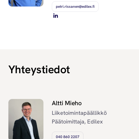
petri.rissanen@edilex.fi
Yhteystiedot
Altti Mieho
Liiketoimintapäällikkö
Päätoimittaja, Edilex
040 860 2207