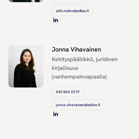
altti.mieho@edilex.fi
Jonna Vihavainen
Kehityspäällikkö, juridinen
kirjallisuus
(vanhempainvapaalla)
040 860 2319
jonna.vihavainen@edilex.fi