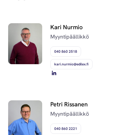
Kari Nurmio
Myyntipäällikkö
040 860 2518
kari.nurmio@edilex.fi
Petri Rissanen
Myyntipäällikkö
040 860 2221