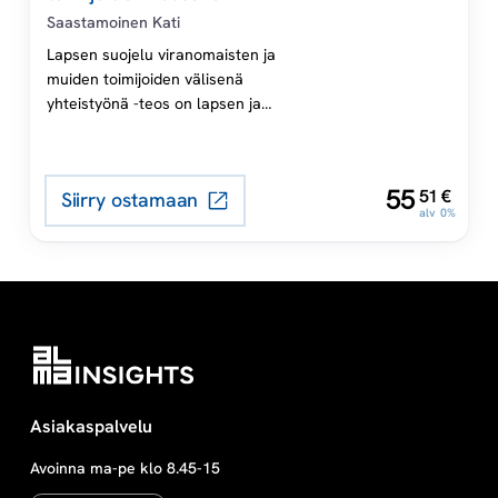
nämä säännökset, jotka ovat
yhteistyönä
Saastamoinen Kati
keskeinen osa sijaishuollon
arkea ja sosiaalityötä. Vain tällä
Lapsen suojelu viranomaisten ja
tavalla voidaan huolehtia lapsen
muiden toimijoiden välisenä
sijaishuollon aikaisista
yhteistyönä -teos on lapsen ja
oikeuksista lainsäädännön
perheiden parissa toimivien
edellyttämällä tavalla.
tahojen arjen työn tueksi
tarkoitettu käsikirja lapsen
,
55
51
€
Siirry ostamaan
suojeluun liittyvistä keskeisistä
alv 0%
kysymyksistä.
Asiakaspalvelu
Avoinna ma-pe klo 8.45-15