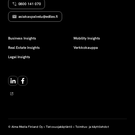
0800 141 070
asiakaspalvelu@edilex.fi
Business Insights
Mobility Insights
Real Estate Insights
Verkkokauppa
Legal Insights
LinkedIn
Facebook
© Alma Media Finland Oy •
Tietosuojakäytäntö
•
Toimitus- ja käyttöehdot