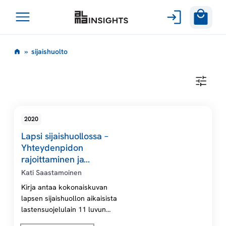
Avaa
Siirry
valikko
s
»
sijaishuolto
sisältöön
i
S
I
j
J
A
I
a
2020
S
H
Lapsi sijaishuollossa –
U
i
O
Yhteydenpidon
L
rajoittaminen ja
T
s
rajoitustoimenpiteet, 2.,
O
Kati Saastamoinen
uudistettu painos. Digikirja
Kirja antaa kokonaiskuvan
h
lapsen sijaishuollon aikaisista
lastensuojelulain 11 luvun
u
rajoituksista – lapsen ja lapsen