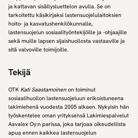
ja kattavan sisällysluettelon avulla. Se on
tarkoitettu käsikirjaksi lastensuojelulaitoksien
hoito- ja kasvatushenkilökunnalle,
lastensuojelun sosiaalityöntekijöille ja -ohjaajille
sekä muille lapsen sijaishuollosta vastaaville ja
sitä valvoville toimijoille.
Tekijä
OTK
Kati Saastamoinen
on toiminut
sosiaalihuollon lastensuojeluun erikoistuneena
lakimiehenä vuodesta 2005 alkaen. Nykyisin hän
työskentelee oman yrityksensä Lakimiespalvelut
Aavalex Oy:n parissa, joka tarjoaa oikeudellista
apua ennen kaikkea lastensuojelun