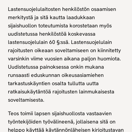
Lastensuojelulaitosten henkilöstön osaamisen
merkitystä ja sitä kautta laadukkaan
sijaishuollon toteutumista korostetaan myös
uudistetussa henkilöstöä koskevassa
lastensuojelulain 60 §:ssä. Lastensuojelulain
rajoitusten oikeaan soveltamiseen on kiinnitetty
varsinkin viime vuosien aikana paljon huomiota.
Uudistetussa painoksessa onkin mukana
runsaasti eduskunnan oikeusasiamiehen
tarkastuskäyntien osalta tullutta uutta
ratkaisukäytäntöä rajoitusten lainmukaisesta
soveltamisesta.
Teos toimii lapsen sijaishuollosta vastaavien
työntekijöiden työvälineenä, jollaisena sitä on
helppo käyttää käytännönläheisen kirjoitustavan