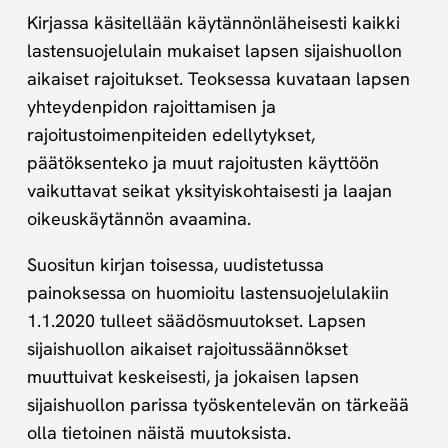
rajoittaminen
Kirjassa käsitellään käytännönläheisesti kaikki
ja
lastensuojelulain mukaiset lapsen sijaishuollon
rajoitustoimenpiteet,
2.,
aikaiset rajoitukset. Teoksessa kuvataan lapsen
uudistettu
yhteydenpidon rajoittamisen ja
painos.
rajoitustoimenpiteiden edellytykset,
Digikirja
päätöksenteko ja muut rajoitusten käyttöön
määrä
vaikuttavat seikat yksityiskohtaisesti ja laajan
oikeuskäytännön avaamina.
Suositun kirjan toisessa, uudistetussa
painoksessa on huomioitu lastensuojelulakiin
1.1.2020 tulleet säädösmuutokset. Lapsen
sijaishuollon aikaiset rajoitussäännökset
muuttuivat keskeisesti, ja jokaisen lapsen
sijaishuollon parissa työskentelevän on tärkeää
olla tietoinen näistä muutoksista.