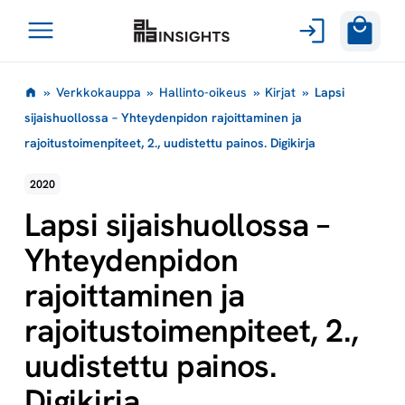
Avaa
Siirry
valikko
»
Verkkokauppa
»
Hallinto-oikeus
»
Kirjat
»
Lapsi
sisältöön
sijaishuollossa – Yhteydenpidon rajoittaminen ja
rajoitustoimenpiteet, 2., uudistettu painos. Digikirja
2020
Lapsi sijaishuollossa –
Yhteydenpidon
rajoittaminen ja
rajoitustoimenpiteet, 2.,
uudistettu painos.
Digikirja