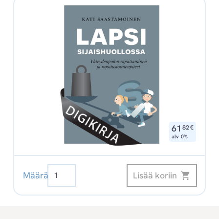
,
61
82
€
alv 0%
Lapsi
Lisää koriin
Määrä
sijaishuollossa
-
Yhteydenpidon