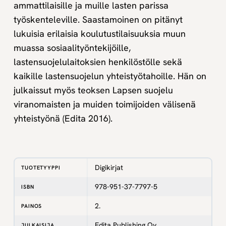
ammattilaisille ja muille lasten parissa
työskenteleville. Saastamoinen on pitänyt
lukuisia erilaisia koulutustilaisuuksia muun
muassa sosiaalityöntekijöille,
lastensuojelulaitoksien henkilöstölle sekä
kaikille lastensuojelun yhteistyötahoille. Hän on
julkaissut myös teoksen Lapsen suojelu
viranomaisten ja muiden toimijoiden välisenä
yhteistyönä (Edita 2016).
Digikirjat
TUOTETYYPPI
978-951-37-7797-5
ISBN
2.
PAINOS
Edita Publishing Oy
JULKAISIJA