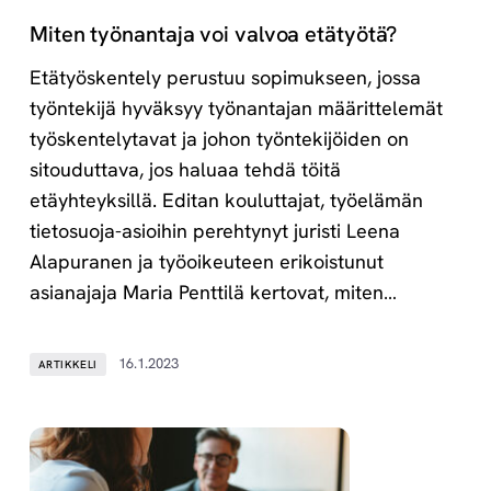
Miten työnantaja voi valvoa etätyötä?
Etätyöskentely perustuu sopimukseen, jossa
työntekijä hyväksyy työnantajan määrittelemät
työskentelytavat ja johon työntekijöiden on
sitouduttava, jos haluaa tehdä töitä
etäyhteyksillä. Editan kouluttajat, työelämän
tietosuoja-asioihin perehtynyt juristi Leena
Alapuranen ja työoikeuteen erikoistunut
asianajaja Maria Penttilä kertovat, miten…
16.1.2023
ARTIKKELI