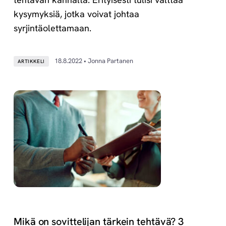
kysymyksiä, jotka voivat johtaa
syrjintäolettamaan.
18.8.2022 • Jonna Partanen
ARTIKKELI
Mikä on sovittelijan tärkein tehtävä? 3