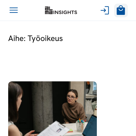
Avaa
Siirry
valikko
sisältöön
Aihe:
Työoikeus