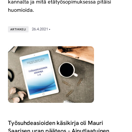
kannalta ja mitä etätyösopimuksessa pitäisi
huomioida.
26.4.2021 •
ARTIKKELI
Työsuhdeasioiden käsikirja oli Mauri
Saarisen uran pääteos – Ainutlaatuinen