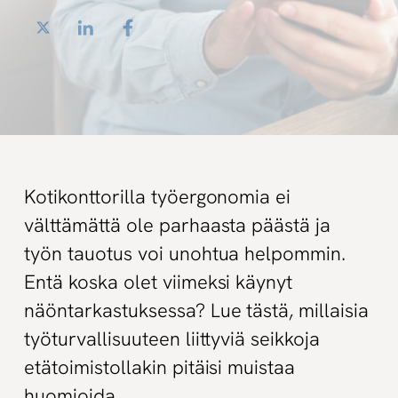
Twitter
LinkedIn
Facebook
Kotikonttorilla työergonomia ei
välttämättä ole parhaasta päästä ja
työn tauotus voi unohtua helpommin.
Entä koska olet viimeksi käynyt
näöntarkastuksessa? Lue tästä, millaisia
työturvallisuuteen liittyviä seikkoja
etätoimistollakin pitäisi muistaa
huomioida.