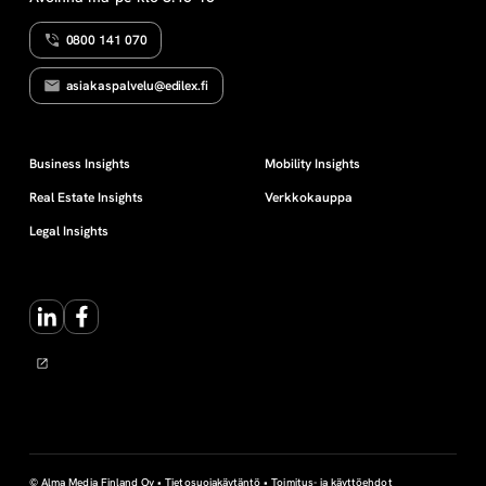
0800 141 070
asiakaspalvelu@edilex.fi
Business Insights
Mobility Insights
Real Estate Insights
Verkkokauppa
Legal Insights
LinkedIn
Facebook
© Alma Media Finland Oy •
Tietosuojakäytäntö
•
Toimitus- ja käyttöehdot