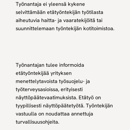
Työnantaja ei yleensä kykene
selvittämään etätyöntekijän työtilasta
aiheutuvia haitta- ja vaaratekijöitä tai
suunnittelemaan työntekijän kotitoimistoa.
Työnantajan tulee informoida
etätyöntekijää yrityksen
menettelytavoista työsuojelu- ja
työterveysasioissa, erityisesti
näyttöpäätevaatimuksista. Etätyö on
tyypillisesti näyttöpäätetyötä. Työntekijän
vastuulla on noudattaa annettuja
turvallisuusohjeita.