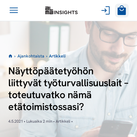
Avaa
Siirry
valikko
sisältöön
›
Ajankohtaista
›
Artikkeli
Näyttöpäätetyöhön
liittyvät työturvallisuuslait –
toteutuvatko nämä
etätoimistossasi?
4.5.2021 • Lukuaika 2 min • Artikkeli •