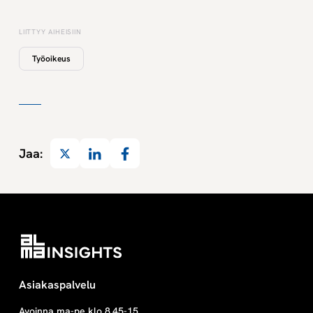
LIITTYY AIHEISIIN
Työoikeus
Twitter
LinkedIn
Facebook
Jaa:
Asiakaspalvelu
Avoinna ma-pe klo 8.45-15