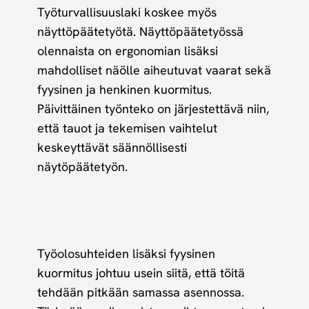
Työturvallisuuslaki koskee myös
näyttöpäätetyötä. Näyttöpäätetyössä
olennaista on ergonomian lisäksi
mahdolliset näölle aiheutuvat vaarat sekä
fyysinen ja henkinen kuormitus.
Päivittäinen työnteko on järjestettävä niin,
että tauot ja tekemisen vaihtelut
keskeyttävät säännöllisesti
näytöpäätetyön.
Työolosuhteiden lisäksi fyysinen
kuormitus johtuu usein siitä, että töitä
tehdään pitkään samassa asennossa.