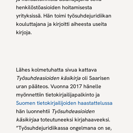
henkilöstöasioiden hoitamisesta
yrityksissä. Hän toimi työsuhdejuridiikan
kouluttajana ja kirjoitti aiheesta useita
kirjoja.
Lähes kolmetuhatta sivua kattava
Työsuhdeasioiden käsikirja
oli Saarisen
uran pääteos. Vuonna 2017 hänelle
myönnettiin tietokirjailijapalkinto ja
Suomen tietokirjailijoiden haastattelussa
hän luonnehtii
Työsuhdeasioiden
käsikirjaa
toteutuneeksi kirjahaaveeksi.
”Työsuhdejuridiikassa ongelmana on se,