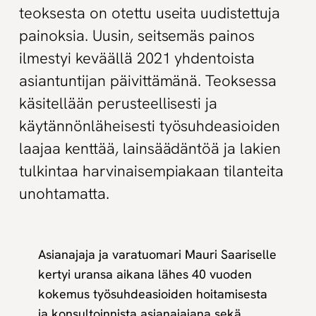
teoksesta on otettu useita uudistettuja
painoksia. Uusin, seitsemäs painos
ilmestyi keväällä 2021 yhdentoista
asiantuntijan päivittämänä. Teoksessa
käsitellään perusteellisesti ja
käytännönläheisesti työsuhdeasioiden
laajaa kenttää, lainsäädäntöä ja lakien
tulkintaa harvinaisempiakaan tilanteita
unohtamatta.
Asianajaja ja varatuomari Mauri Saariselle
kertyi uransa aikana lähes 40 vuoden
kokemus työsuhdeasioiden hoitamisesta
ja konsultoinnista asianajajana sekä