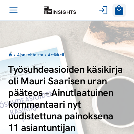
Avaa
Siirry
valikko
sisältöön
›
Ajankohtaista
›
Artikkeli
Työsuhdeasioiden käsikirja
oli Mauri Saarisen uran
pääteos – Ainutlaatuinen
kommentaari nyt
uudistettuna painoksena
11 asiantuntijan