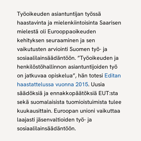
Työoikeuden asiantuntijan työssä
haastavinta ja mielenkiintoisinta Saarisen
mielestä oli Eurooppaoikeuden
kehityksen seuraaminen ja sen
vaikutusten arviointi Suomen työ- ja
sosiaalilainsäädäntöön. ”Työoikeuden ja
henkilöstöhallinnon asiantuntijoiden työ
on jatkuvaa opiskelua”, hän totesi
Editan
haastattelussa vuonna 2015
. Uusia
säädöksiä ja ennakkopäätöksiä EUT:sta
sekä suomalaisista tuomioistuimista tulee
kuukausittain. Euroopan unioni vaikuttaa
laajasti jäsenvaltioiden työ- ja
sosiaalilainsäädäntöön.