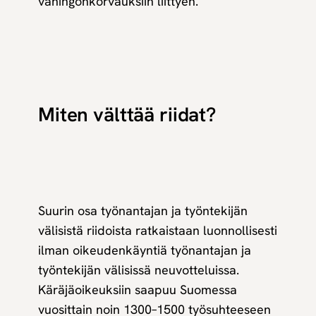
vahingonkorvauksiin liittyen.
Miten välttää riidat?
Suurin osa työnantajan ja työntekijän
välisistä riidoista ratkaistaan luonnollisesti
ilman oikeudenkäyntiä työnantajan ja
työntekijän välisissä neuvotteluissa.
Käräjäoikeuksiin saapuu Suomessa
vuosittain noin 1300–1500 työsuhteeseen