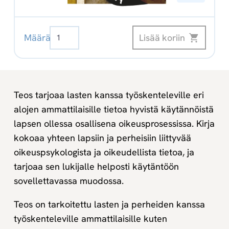
Lapset
Lisää koriin
Määrä
ja
perheet
oikeusprosesseissa
Digikirja
Teos tarjoaa lasten kanssa työskenteleville eri
määrä
alojen ammattilaisille tietoa hyvistä käytännöistä
lapsen ollessa osallisena oikeusprosessissa. Kirja
kokoaa yhteen lapsiin ja perheisiin liittyvää
oikeuspsykologista ja oikeudellista tietoa, ja
tarjoaa sen lukijalle helposti käytäntöön
sovellettavassa muodossa.
Teos on tarkoitettu lasten ja perheiden kanssa
työskenteleville ammattilaisille kuten