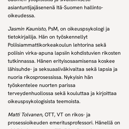
asiantuntijajäsenenä Itä-Suomen hallinto-
oikeudessa.
Jasmin Kaunisto
, PsM, on oikeuspsykologi ja
tietokirjailija. Hän on työskennellyt
Poliisiammattikorkeakoulun lehtorina sekä
poliisin virka-apuna lapsiin kohdistuvien rikosten
tutkinnassa. Hänen erityisosaamisensa koskee
lähisuhde- ja seksuaaliväkivaltaa sekä lapsia ja
nuoria rikosprosessissa. Nykyisin hän
työskentelee nuorten parissa
terveydenhuollossa sekä kouluttaa ja kirjoittaa
oikeuspsykologisista teemoista.
Matti Tolvanen
, OTT, VT on rikos- ja
prosessioikeuden emeritusprofessori. Hänellä on