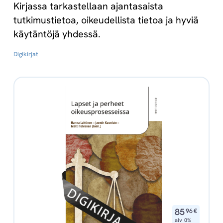
Kirjassa tarkastellaan ajantasaista
tutkimustietoa, oikeudellista tietoa ja hyviä
käytäntöjä yhdessä.
Digikirjat
,
85
96
€
alv 0%