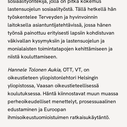
sosiaalityöntekijä, jolla on pitkä kokemus
lastensuojelun sosiaalityöstä. Tällä hetkellä hän
työskentelee Terveyden ja hyvinvoinnin
laitoksella asiantuntijatehtävissä, jossa hänen
työnsä painottuu erityisesti lapsiin kohdistuvan
väkivallan kysymyksiin ja lastensuojelun ja
monialaisten toimintatapojen kehittämiseen ja
niistä kouluttamiseen.
Hannele Tolonen Aukia
, OTT, VT, on
oikeustieteen yliopistonlehtori Helsingin
yliopistossa, Vaasan oikeustieteellisessä
koulutuksessa. Häntä kiinnostavat muun muassa
perheoikeudelliset menettelyt, prosessuaalinen
edustaminen ja Euroopan
ihmisoikeustuomioistuimen ratkaisukäytäntö.