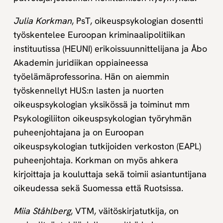
Julia Korkman
, PsT, oikeuspsykologian dosentti
työskentelee Euroopan kriminaalipolitiikan
instituutissa (HEUNI) erikoissuunnittelijana ja Åbo
Akademin juridiikan oppiaineessa
työelämäprofessorina. Hän on aiemmin
työskennellyt HUS:n lasten ja nuorten
oikeuspsykologian yksikössä ja toiminut mm
Psykologiliiton oikeuspsykologian työryhmän
puheenjohtajana ja on Euroopan
oikeuspsykologian tutkijoiden verkoston (EAPL)
puheenjohtaja. Korkman on myös ahkera
kirjoittaja ja kouluttaja sekä toimii asiantuntijana
oikeudessa sekä Suomessa että Ruotsissa.
Miia Ståhlberg
, VTM, väitöskirjatutkija, on