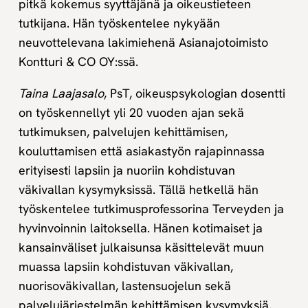
pitkä kokemus syyttäjänä ja oikeustieteen
tutkijana. Hän työskentelee nykyään
neuvottelevana lakimiehenä Asianajotoimisto
Kontturi & CO OY:ssä.
Taina Laajasalo
, PsT, oikeuspsykologian dosentti
on työskennellyt yli 20 vuoden ajan sekä
tutkimuksen, palvelujen kehittämisen,
kouluttamisen että asiakastyön rajapinnassa
erityisesti lapsiin ja nuoriin kohdistuvan
väkivallan kysymyksissä. Tällä hetkellä hän
työskentelee tutkimusprofessorina Terveyden ja
hyvinvoinnin laitoksella. Hänen kotimaiset ja
kansainväliset julkaisunsa käsittelevät muun
muassa lapsiin kohdistuvan väkivallan,
nuorisoväkivallan, lastensuojelun sekä
palvelujärjestelmän kehittämisen kysymyksiä.