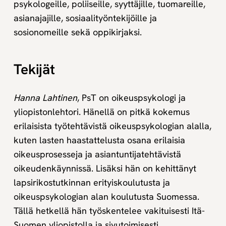
psykologeille, poliiseille, syyttäjille, tuomareille,
asianajajille, sosiaalityöntekijöille ja
sosionomeille sekä oppikirjaksi.
Tekijät
Hanna Lahtinen
, PsT on oikeuspsykologi ja
yliopistonlehtori. Hänellä on pitkä kokemus
erilaisista työtehtävistä oikeuspsykologian alalla,
kuten lasten haastattelusta osana erilaisia
oikeusprosesseja ja asiantuntijatehtävistä
oikeudenkäynnissä. Lisäksi hän on kehittänyt
lapsirikostutkinnan erityiskoulutusta ja
oikeuspsykologian alan koulutusta Suomessa.
Tällä hetkellä hän työskentelee vakituisesti Itä-
Suomen yliopistolla ja sivutoimisesti