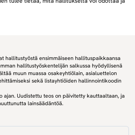
n tulee tietää, mitä hallitukselta voi odottaa ja
iat hallitustyöstä ensimmäiseen hallituspaikkaansa
man hallitustyöskentelijän salkussa hyödyllisenä
isältää muun muassa osakeyhtiölain, asialuettelon
hittämiseksi sekä listayhtiöiden hallinnointikoodin
 ajan. Uudistettu teos on päivitetty kauttaaltaan, ja
uuttunutta lainsäädäntöä.