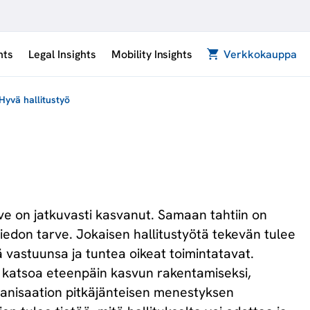
hts
Legal Insights
Mobility Insights
Verkkokauppa
Hyvä hallitustyö
ve on jatkuvasti kasvanut. Samaan tahtiin on
tiedon tarve. Jokaisen hallitustyötä tekevän tulee
 vastuunsa ja tuntea oikeat toimintatavat.
kyä katsoa eteenpäin kasvun rakentamiseksi,
rganisaation pitkäjänteisen menestyksen