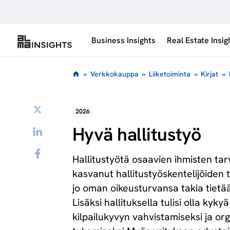
Siirry
sisältöön
Business Insights
Real Estate Insig
»
Verkkokauppa
»
Liiketoiminta
»
Kirjat
»
Twitter
2026
Hyvä hallitustyö
LinkedIn
Facebook
Hallitustyötä osaavien ihmisten tar
kasvanut hallitustyöskentelijöiden 
jo oman oikeusturvansa takia tietää
Lisäksi hallituksella tulisi olla ky
kilpailukyvyn vahvistamiseksi ja o