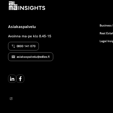
Business 
Asiakaspalvelu
Real Estat
Avoinna ma-pe klo 8.45-15
Legal Insi
0800 141 070
asiakaspalvelu@edilex.fi
LinkedIn
Facebook