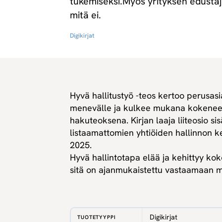
tukemiseksi.Myös yrityksen edustajie
mitä ei.
Digikirjat
Hyvä hallitustyö -teos kertoo perusas
menevälle ja kulkee mukana kokeneem
hakuteoksena. Kirjan laaja liiteosio s
listaamattomien yhtiöiden hallinnon ke
2025.
Hyvä hallintotapa elää ja kehittyy koko
sitä on ajanmukaistettu vastaamaan m
Digikirjat
TUOTETYYPPI