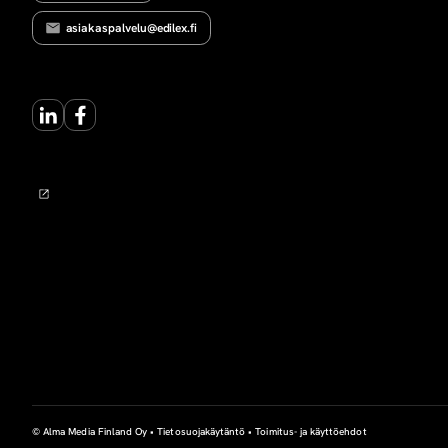
asiakaspalvelu@edilex.fi
LinkedIn
Facebook
© Alma Media Finland Oy •
Tietosuojakäytäntö
•
Toimitus- ja käyttöehdot