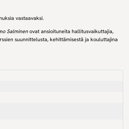
muksia vastaavaksi.
mo Salminen
ovat ansioituneita hallitusvaikuttajia,
ssien suunnittelusta, kehittämisestä ja kouluttajina