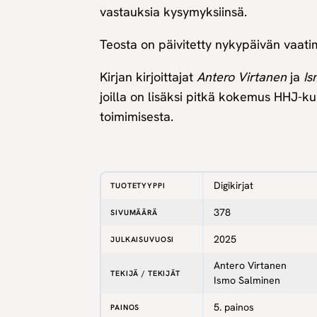
vastauksia kysymyksiinsä.
Teosta on päivitetty nykypäivän vaati
Kirjan kirjoittajat
Antero Virtanen
ja
Is
joilla on lisäksi pitkä kokemus HHJ-kur
toimimisesta.
Digikirjat
TUOTETYYPPI
378
SIVUMÄÄRÄ
2025
JULKAISUVUOSI
Antero Virtanen
TEKIJÄ / TEKIJÄT
Ismo Salminen
5. painos
PAINOS