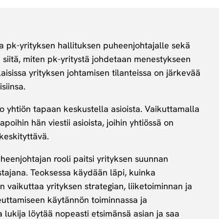
 pk-yrityksen hallituksen puheenjohtajalle sekä
a siitä, miten pk-yritystä johdetaan menestykseen
ilaisissa yrityksen johtamisen tilanteissa on järkevää
isiinsa.
o yhtiön tapaan keskustella asioista. Vaikuttamalla
apoihin hän viestii asioista, joihin yhtiössä on
eskityttävä.
uheenjohtajan rooli paitsi yrityksen suunnan
tajana. Teoksessa käydään läpi, kuinka
 vaikuttaa yrityksen strategian, liiketoiminnan ja
teuttamiseen käytännön toiminnassa ja
lukija löytää nopeasti etsimänsä asian ja saa