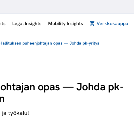
hts
Legal Insights
Mobility Insights
Verkkokauppa
Hallituksen puheenjohtajan opas — Johda pk-yritys
johtajan opas — Johda pk-
n
ja työkalu!