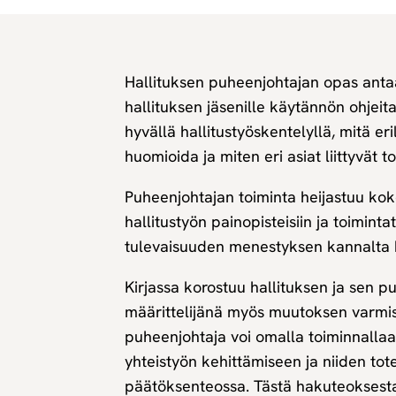
Hallituksen puheenjohtajan opas antaa
hallituksen jäsenille käytännön ohjeit
hyvällä hallitustyöskentelyllä, mitä er
huomioida ja miten eri asiat liittyvät to
Puheenjohtajan toiminta heijastuu kok
hallitustyön painopisteisiin ja toimintat
tulevaisuuden menestyksen kannalta k
Kirjassa korostuu hallituksen ja sen p
määrittelijänä myös muutoksen varmis
puheenjohtaja voi omalla toiminnallaan
yhteistyön kehittämiseen ja niiden to
päätöksenteossa. Tästä hakuteoksesta 