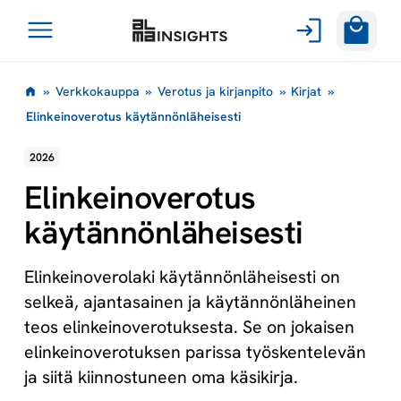
Avaa
Siirry
valikko
»
Verkkokauppa
»
Verotus ja kirjanpito
»
Kirjat
»
sisältöön
Elinkeinoverotus käytännönläheisesti
2026
Elinkeinoverotus
käytännönläheisesti
Elinkeinoverolaki käytännönläheisesti on
selkeä, ajantasainen ja käytännönläheinen
teos elinkeinoverotuksesta. Se on jokaisen
elinkeinoverotuksen parissa työskentelevän
ja siitä kiinnostuneen oma käsikirja.