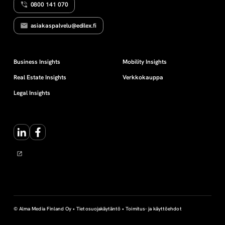
0800 141 070
asiakaspalvelu@edilex.fi
Business Insights
Mobility Insights
Real Estate Insights
Verkkokauppa
Legal Insights
LinkedIn
Facebook
© Alma Media Finland Oy •
Tietosuojakäytäntö
•
Toimitus- ja käyttöehdot