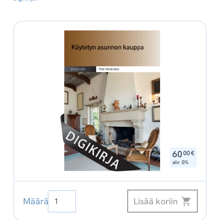
,
60
00
€
alv 0%
Käytetyn
Lisää koriin
Määrä
asunnon