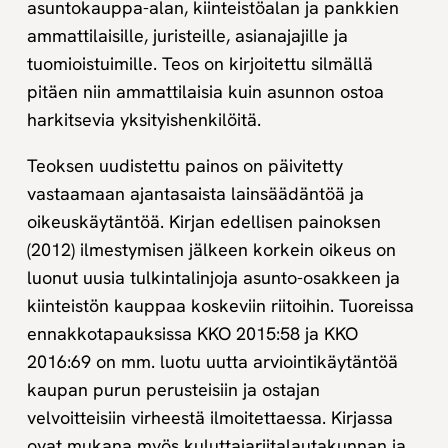
asuntokauppa-alan, kiinteistöalan ja pankkien
ammattilaisille, juristeille, asianajajille ja
tuomioistuimille. Teos on kirjoitettu silmällä
pitäen niin ammattilaisia kuin asunnon ostoa
harkitsevia yksityishenkilöitä.
Teoksen uudistettu painos on päivitetty
vastaamaan ajantasaista lainsäädäntöä ja
oikeuskäytäntöä. Kirjan edellisen painoksen
(2012) ilmestymisen jälkeen korkein oikeus on
luonut uusia tulkintalinjoja asunto-osakkeen ja
kiinteistön kauppaa koskeviin riitoihin. Tuoreissa
ennakkotapauksissa KKO 2015:58 ja KKO
2016:69 on mm. luotu uutta arviointikäytäntöä
kaupan purun perusteisiin ja ostajan
velvoitteisiin virheestä ilmoitettaessa. Kirjassa
ovat mukana myös kuluttajariitalautakunnan ja