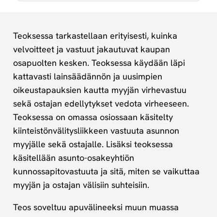
kauppa,
4.,
uudistettu
Teoksessa tarkastellaan erityisesti, kuinka
painos
velvoitteet ja vastuut jakautuvat kaupan
Digikirja
määrä
osapuolten kesken. Teoksessa käydään läpi
kattavasti lainsäädännön ja uusimpien
oikeustapauksien kautta myyjän virhevastuu
sekä ostajan edellytykset vedota virheeseen.
Teoksessa on omassa osiossaan käsitelty
kiinteistönvälitysliikkeen vastuuta asunnon
myyjälle sekä ostajalle. Lisäksi teoksessa
käsitellään asunto-osakeyhtiön
kunnossapitovastuuta ja sitä, miten se vaikuttaa
myyjän ja ostajan välisiin suhteisiin.
Teos soveltuu apuvälineeksi muun muassa