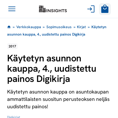
Avaa
Siirry
valikko
»
Verkkokauppa
»
Sopimusoikeus
»
Kirjat
»
Käytetyn
sisältöön
asunnon kauppa, 4., uudistettu painos Digikirja
2017
Käytetyn asunnon
kauppa, 4., uudistettu
painos Digikirja
Käytetyn asunnon kauppa on asuntokaupan
ammattilaisten suositun perusteoksen neljäs
uudistettu painos!
Digikirjat