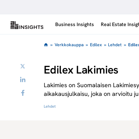
Siirry
sisältöön
Business Insights
Real Estate Insig
»
Verkkokauppa
»
Edilex
»
Lehdet
»
Edile
Twitter
Edilex Lakimies
LinkedIn
Lakimies on Suomalaisen Lakimiesyh
Facebook
aikakausjulkaisu, joka on arvioitu j
Lehdet