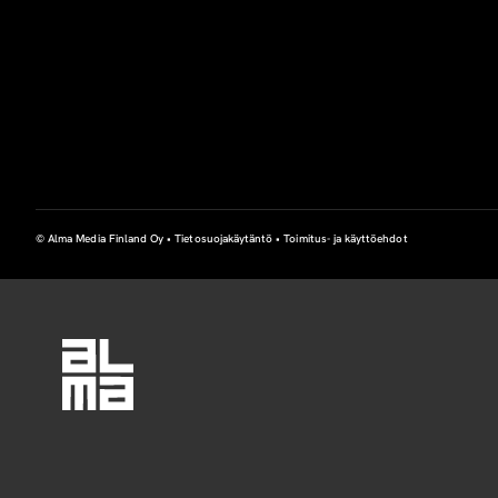
© Alma Media Finland Oy •
Tietosuojakäytäntö
•
Toimitus- ja käyttöehdot