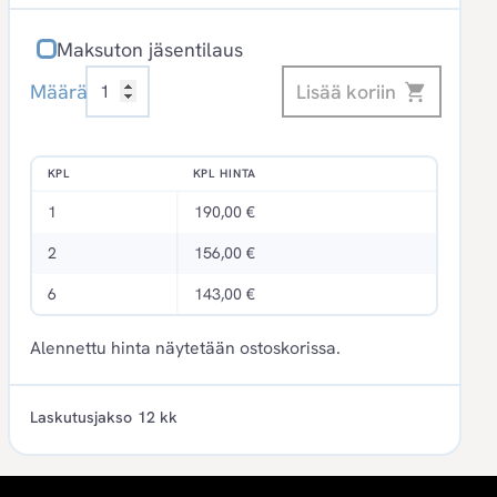
Maksuton jäsentilaus
Edilex
Lisää koriin
Määrä
Lakimies
määrä
KPL
KPL HINTA
1
190,00 €
2
156,00 €
6
143,00 €
Alennettu hinta näytetään ostoskorissa.
Laskutusjakso 12 kk