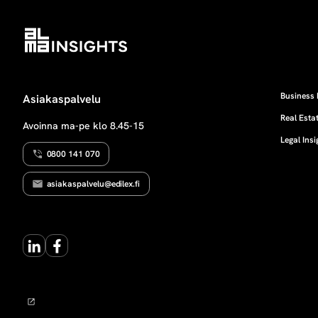
Business 
Asiakaspalvelu
Real Estat
Avoinna ma-pe klo 8.45-15
Legal Insi
0800 141 070
asiakaspalvelu@edilex.fi
LinkedIn
Facebook