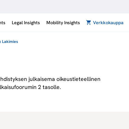
hts
Legal Insights
Mobility Insights
Verkkokauppa
x Lakimies
distyksen julkaisema oikeustieteellinen
ulkaisufoorumin 2 tasolle.