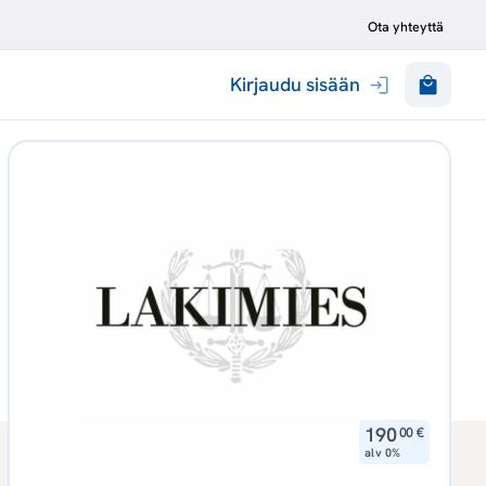
Ota yhteyttä
Kirjaudu sisään
,
190
00
€
alv 0%