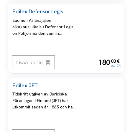
lehden julkaisuaikataulun
Edilex Defensor Legis
mukaisesti.
Suomen Asianajajien
aikakausjulkaisu Defensor Legis
on Pohjoismaiden vanhin
asianajajien julkaisu, joka
sisältää sekä referee-
artikkeleita että muita
käytännönläheisiä kirjoituksia
,
180
00
€
Lisää koriin
oikeuselämän eri aloilta.
alv 0%
Edilex JFT
Tidskrift utgiven av Juridiska
Föreningen i Finland (JFT) har
utkommit sedan år 1865 och har
i dag en upplaga på 850
exemplar. Den utkommer med
sex nummer per år. JFT är