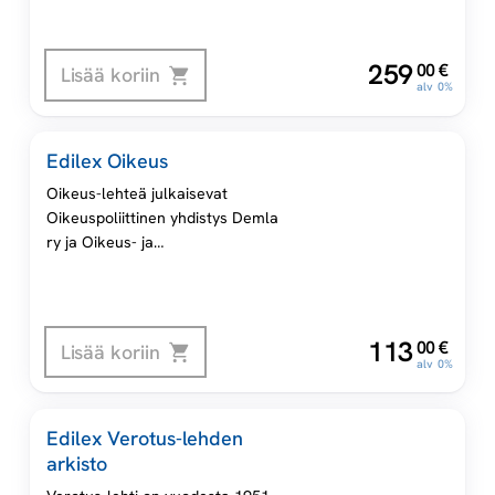
laajasti ymmärrettynä.
,
259
00
€
Lisää koriin
alv 0%
Edilex Oikeus
Oikeus-lehteä julkaisevat
Oikeuspoliittinen yhdistys Demla
ry ja Oikeus- ja
yhteiskuntatieteellinen yhdistys
ry (OYY). Lehti on ilmestynyt
vuodesta 1972 lähtien.
,
113
00
€
Lisää koriin
alv 0%
Edilex Verotus-lehden
arkisto