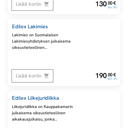
Nordens äldsta utkommande
,
130
00
€
Lisää koriin
rättsvetenskapliga tidskrift och
alv 0%
den enda publikationen som
regelbundet presenterar
Edilex Lakimies
aktuella frågeställningar inom
finsk rätt för en nordisk publik.
Lakimies on Suomalaisen
JFT publiceras av Juridiska
Lakimiesyhdistyksen julkaisema
Föreningen i Finland r.f. (JFF).
oikeustieteellinen
aikakausjulkaisu, joka on arvioitu
julkaisufoorumin 2 tasolle.
,
190
00
€
Lisää koriin
alv 0%
Edilex Liikejuridiikka
Liikejuridiikka on Kauppakamarin
julkaisema oikeustieteellinen
aikakausjulkaisu, jonka
kohdealueena on liikejuridiikka