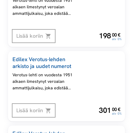
Verotus-lehti on vuodesta 1951
alkaen ilmestynyt veroalan
ammattijulkaisu, joka edistää
Suomen verolainsäädännön ja
verotuskäytännön tuntemusta.
Verotus-lehteä julkaisee
,
198
00
€
Lisää koriin
Kustannusosakeyhtiö Verotus.
alv 0%
Edilex Verotus-lehden arkisto
sisältää Verotus-lehden artikkelit
Edilex Verotus-lehden
numerosta 1/2007 alkaen ja
arkisto ja uudet numerot
viitetiedot numerosta 1/2004
alkaen.
Verotus-lehti on vuodesta 1951
alkaen ilmestynyt veroalan
ammattijulkaisu, joka edistää
Suomen verolainsäädännön ja
verotuskäytännön tuntemusta.
Verotus-lehteä julkaisee
,
301
00
€
Lisää koriin
Kustannusosakeyhtiö Verotus.
alv 0%