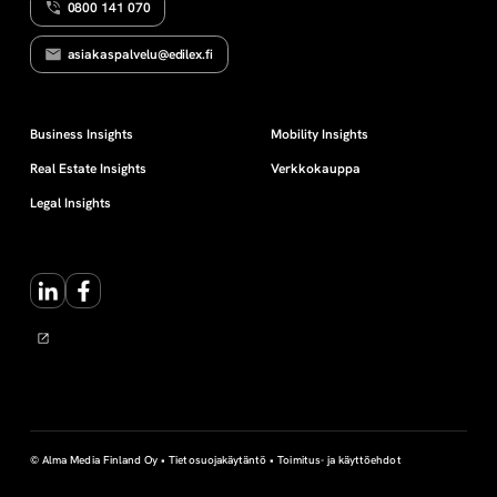
0800 141 070
asiakaspalvelu@edilex.fi
Business Insights
Mobility Insights
Real Estate Insights
Verkkokauppa
Legal Insights
LinkedIn
Facebook
© Alma Media Finland Oy •
Tietosuojakäytäntö
•
Toimitus- ja käyttöehdot