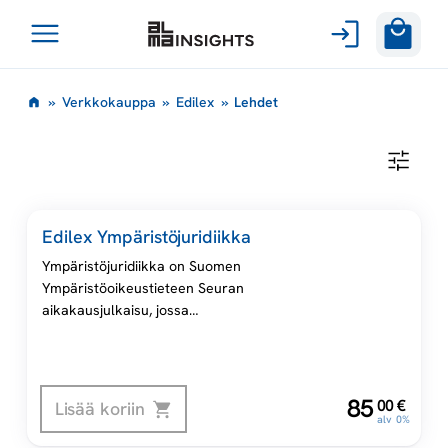
Avaa
Siirry
valikko
L
»
Verkkokauppa
»
Edilex
»
Lehdet
sisältöön
e
L
E
h
H
D
E
d
Edilex Ympäristöjuridiikka
T
Ympäristöjuridiikka on Suomen
e
Ympäristöoikeustieteen Seuran
aikakausjulkaisu, jossa
t
julkaistaan sekä referee-
artikkeleita että muita
kirjoituksia. Edilexissä
Ympäristöjuridiikka on
,
85
00
€
Lisää koriin
numerosta 1/2004 alkaen. Uudet
alv 0%
numerot ilmestyvät Edilexissä