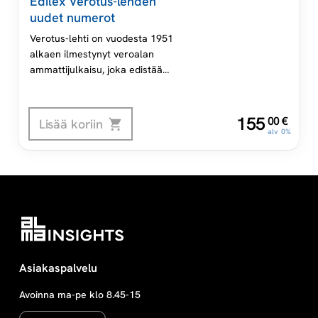
Edilex Verotus-lehden
uudet numerot
Verotus-lehti on vuodesta 1951
alkaen ilmestynyt veroalan
ammattijulkaisu, joka edistää
Suomen verolainsäädännön ja
verotuskäytännön tuntemusta.
Verotus-lehteä julkaisee
,
155
00
€
Lisää koriin
Kustannusosakeyhtiö Verotus.
alv 0%
Asiakaspalvelu
Avoinna ma-pe klo 8.45-15