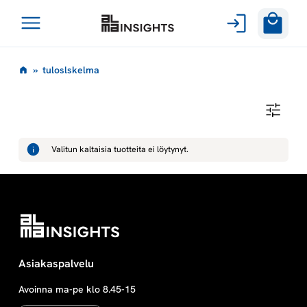
Avaa
Siirry
valikko
t
»
tuloslskelma
sisältöön
u
T
U
l
L
O
Valitun kaltaisia tuotteita ei löytynyt.
S
o
L
S
K
s
E
L
M
l
A
s
Asiakaspalvelu
Avoinna ma-pe klo 8.45-15
k