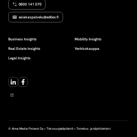
0800 141 070
e
asiakaspalvelu@edilex.fi
l
m
Business Insights
Mobility Insights
Real Estate Insights
Verkkokauppa
a
Legal Insights
LinkedIn
Facebook
© Alma Media Finland Oy •
Tietosuojakäytäntö
•
Toimitus- ja käyttöehdot