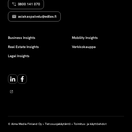
0800 141 070
n
asiakaspalvelu@edilex.fi
j
o
Business Insights
Mobility Insights
Real Estate Insights
Verkkokauppa
h
Legal Insights
t
LinkedIn
Facebook
a
m
i
n
© Alma Media Finland Oy •
Tietosuojakäytäntö
•
Toimitus- ja käyttöehdot