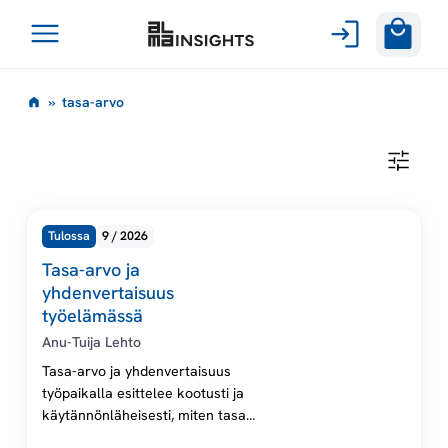
Avaa
Siirry
valikko
t
»
tasa-arvo
sisältöön
a
T
A
s
S
A
-
a
Tulossa
9 / 2026
A
R
Tasa-arvo ja
V
-
O
yhdenvertaisuus
työelämässä
a
Anu-Tuija Lehto
Tasa-arvo ja yhdenvertaisuus
r
työpaikalla esittelee kootusti ja
käytännönläheisesti, miten tasa-
v
arvolakia ja