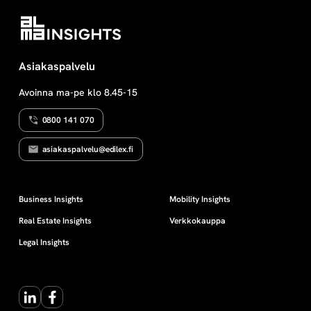
lainsäädäntöä ja
oikeuskäytäntöä. Näiden
tunteminen on välttämätön
edellytys sille, että lakeja
Asiakaspalvelu
osataan soveltaa työpaikalla
oikein.
Avoinna ma-pe klo 8.45-15
0800 141 070
asiakaspalvelu@edilex.fi
Business Insights
Mobility Insights
Real Estate Insights
Verkkokauppa
Legal Insights
LinkedIn
Facebook