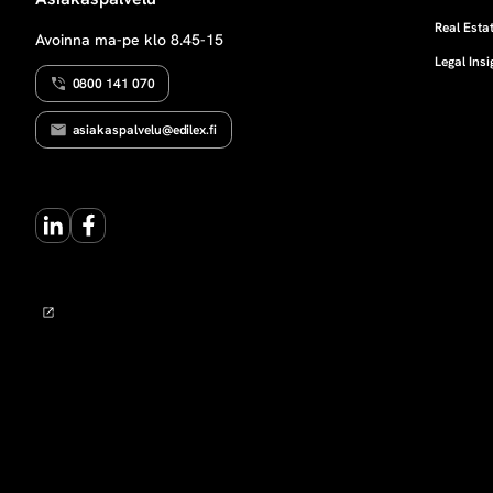
N
n
T
Real Estat
Avoinna ma-pe klo 8.45-15
A
Legal Insi
k
0800 141 070
o
asiakaspalvelu@edilex.fi
r
LinkedIn
Facebook
k
o
k
a
n