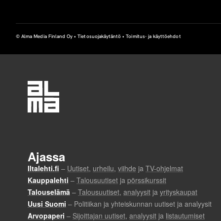
t
a
© Alma Media Finland Oy •
Tietosuojakäytäntö
•
Toimitus- ja käyttöehdot