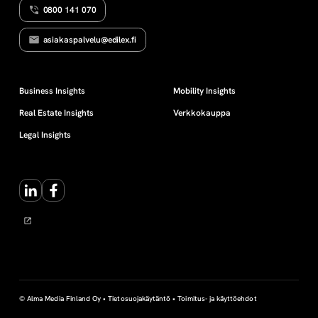
0800 141 070
a
asiakaspalvelu@edilex.fi
l
a
Business Insights
Mobility Insights
Real Estate Insights
Verkkokauppa
u
Legal Insights
t
LinkedIn
Facebook
u
s
© Alma Media Finland Oy •
Tietosuojakäytäntö
•
Toimitus- ja käyttöehdot