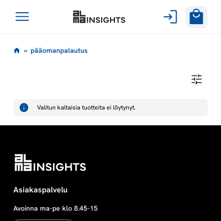
Avaa
Siirry
valikko
p
»
pääomanpalautus
sisältöön
ä
P
Ä
ä
Ä
O
Valitun kaltaisia tuotteita ei löytynyt.
M
o
A
N
P
m
A
L
A
a
U
T
U
n
Asiakaspalvelu
S
Avoinna ma-pe klo 8.45-15
p