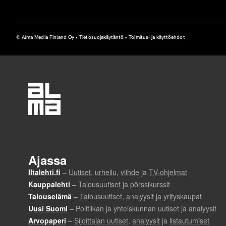
r
o
© Alma Media Finland Oy •
Tietosuojakäytäntö
•
Toimitus- ja käyttöehdot