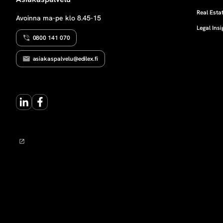
E
a
R
Real Estat
Avoinna ma-pe klo 8.45-15
O
Legal Insi
l
0800 141 070
l
asiakaspalvelu@edilex.fi
i
LinkedIn
Facebook
n
e
n
v
e