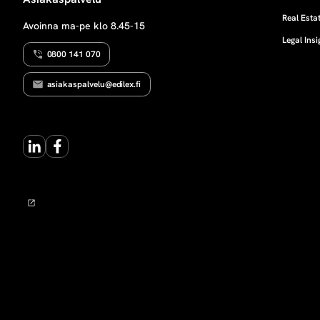
o
Real Estat
Avoinna ma-pe klo 8.45-15
Legal Insi
i
0800 141 070
t
asiakaspalvelu@edilex.fi
o
LinkedIn
Facebook