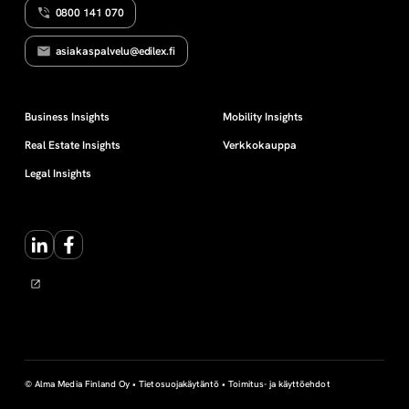
0800 141 070
U
h
S
V
asiakaspalvelu@edilex.fi
A
i
S
T
U
n
Business Insights
Mobility Insights
U
Real Estate Insights
Verkkokauppa
g
Legal Insights
o
LinkedIn
Facebook
n
k
o
r
© Alma Media Finland Oy •
Tietosuojakäytäntö
•
Toimitus- ja käyttöehdot