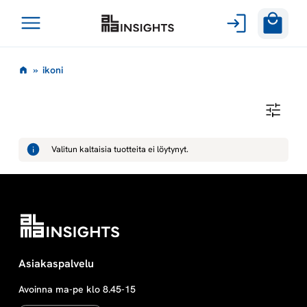
Avaa
Siirry
valikko
i
»
ikoni
sisältöön
k
I
K
o
O
N
Valitun kaltaisia tuotteita ei löytynyt.
I
n
i
Asiakaspalvelu
Avoinna ma-pe klo 8.45-15