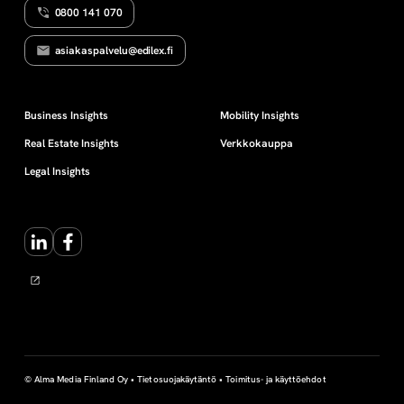
0800 141 070
asiakaspalvelu@edilex.fi
Business Insights
Mobility Insights
Real Estate Insights
Verkkokauppa
Legal Insights
LinkedIn
Facebook
© Alma Media Finland Oy •
Tietosuojakäytäntö
•
Toimitus- ja käyttöehdot