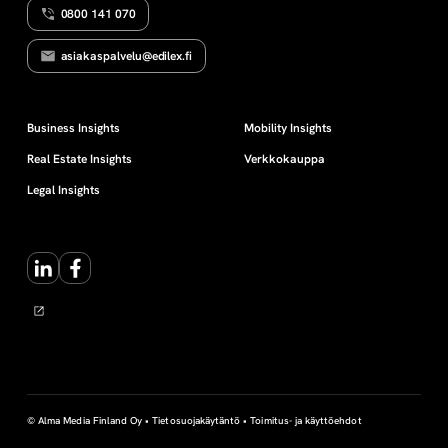
0800 141 070
s
asiakaspalvelu@edilex.fi
e
n
Business Insights
Mobility Insights
Real Estate Insights
Verkkokauppa
t
Legal Insights
o
LinkedIn
Facebook
i
m
i
n
© Alma Media Finland Oy •
Tietosuojakäytäntö
•
Toimitus- ja käyttöehdot